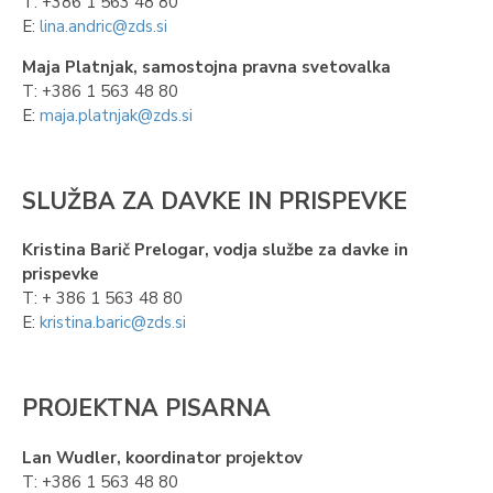
T: +386 1 563 48 80
E:
lina.andric@zds.si
Maja Platnjak, samostojna pravna svetovalka
T: +386 1 563 48 80
E:
maja.platnjak@zds.si
SLUŽBA ZA DAVKE IN PRISPEVKE
Kristina Barič Prelogar, vodja službe za davke in
prispevke
T: + 386 1 563 48 80
E:
kristina.baric@zds.si
PROJEKTNA PISARNA
Lan Wudler, koordinator projektov
T: +386 1 563 48 80