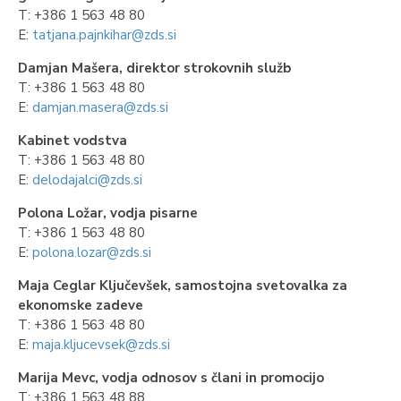
T: +386 1 563 48 80
E:
tatjana.pajnkihar@zds.si
Damjan Mašera, direktor strokovnih služb
T: +386 1 563 48 80
E:
damjan.masera@zds.si
Kabinet vodstva
T: +386 1 563 48 80
E:
delodajalci@zds.si
Polona Ložar, vodja pisarne
T: +386 1 563 48 80
E:
polona.lozar@zds.si
Maja Ceglar Ključevšek, samostojna svetovalka za
ekonomske zadeve
T: +386 1 563 48 80
E:
maja.kljucevsek@zds.si
Marija Mevc, vodja odnosov s člani in promocijo
T: +386 1 563 48 88