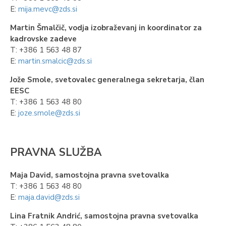
E:
mija.mevc@zds.si
Martin Šmalčič, vodja izobraževanj in koordinator za
kadrovske zadeve
T: +386 1 563 48 87
E:
martin.smalcic@zds.si
Jože Smole, svetovalec generalnega sekretarja, član
EESC
T: +386 1 563 48 80
E:
joze.smole@zds.si
PRAVNA SLUŽBA
Maja David, samostojna pravna svetovalka
T: +386 1 563 48 80
E:
maja.david@zds.si
Lina Fratnik Andrić, samostojna pravna svetovalka