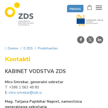
PRIJAVA
ZDS
Domov
O ZDS
Predstavitev
Kontakti
KABINET VODSTVA ZDS
Miro Smrekar, generalni sekretar
T: +386 1 563 48 80
E:
miro.smrekar@zds.si
Mag. Tatjana Pajnkihar Napret, namestnica
generalnega sekretarja