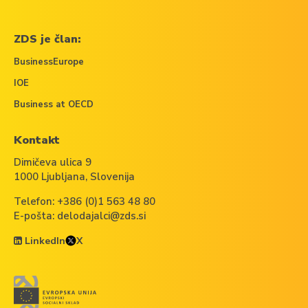
ZDS je član:
BusinessEurope
IOE
Business at OECD
Kontakt
Dimičeva ulica 9
1000 Ljubljana, Slovenija
Telefon:
+386 (0)1 563 48 80
E-pošta:
delodajalci@zds.si
LinkedIn
X