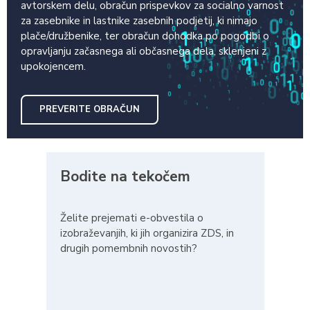
avtorskem delu, obračun prispevkov za socialno varnost
za zasebnike in lastnike zasebnih podjetij, ki nimajo
plače/družbenike, ter obračun dohodka po pogodbi o
opravljanju začasnega ali občasnega dela, sklenjeni z
upokojencem.
PREVERITE OBRAČUN
Bodite na tekočem
Želite prejemati e-obvestila o
izobraževanjih, ki jih organizira ZDS, in
drugih pomembnih novostih?