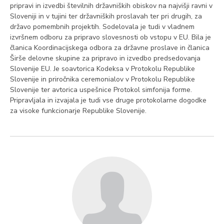
pripravi in izvedbi številnih državniških obiskov na najvišji ravni v
Sloveniji in v tujini ter državniških proslavah ter pri drugih, za
državo pomembnih projektih. Sodelovala je tudi v vladnem
izvršnem odboru za pripravo slovesnosti ob vstopu v EU. Bila je
članica Koordinacijskega odbora za državne proslave in članica
Širše delovne skupine za pripravo in izvedbo predsedovanja
Slovenije EU. Je soavtorica Kodeksa v Protokolu Republike
Slovenije in priročnika ceremonialov v Protokolu Republike
Slovenije ter avtorica uspešnice Protokol simfonija forme.
Pripravljala in izvajala je tudi vse druge protokolarne dogodke
za visoke funkcionarje Republike Slovenije.