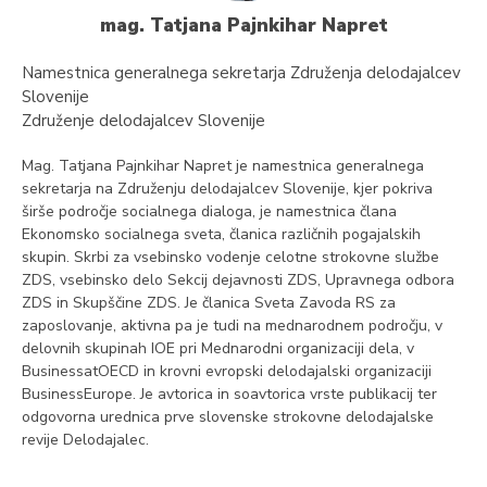
mag. Tatjana Pajnkihar Napret
Namestnica generalnega sekretarja Združenja delodajalcev
Slovenije
Združenje delodajalcev Slovenije
Mag. Tatjana Pajnkihar Napret je namestnica generalnega
sekretarja na Združenju delodajalcev Slovenije, kjer pokriva
širše področje socialnega dialoga, je namestnica člana
Ekonomsko socialnega sveta, članica različnih pogajalskih
skupin. Skrbi za vsebinsko vodenje celotne strokovne službe
ZDS, vsebinsko delo Sekcij dejavnosti ZDS, Upravnega odbora
ZDS in Skupščine ZDS. Je članica Sveta Zavoda RS za
zaposlovanje, aktivna pa je tudi na mednarodnem področju, v
delovnih skupinah IOE pri Mednarodni organizaciji dela, v
BusinessatOECD in krovni evropski delodajalski organizaciji
BusinessEurope. Je avtorica in soavtorica vrste publikacij ter
odgovorna urednica prve slovenske strokovne delodajalske
revije Delodajalec.