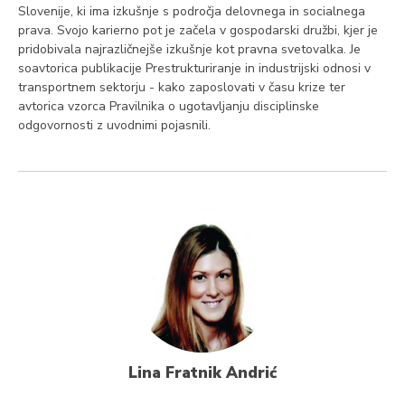
Slovenije, ki ima izkušnje s področja delovnega in socialnega
prava. Svojo karierno pot je začela v gospodarski družbi, kjer je
pridobivala najrazličnejše izkušnje kot pravna svetovalka. Je
soavtorica publikacije Prestrukturiranje in industrijski odnosi v
transportnem sektorju - kako zaposlovati v času krize ter
avtorica vzorca Pravilnika o ugotavljanju disciplinske
odgovornosti z uvodnimi pojasnili.
Lina Fratnik Andrić