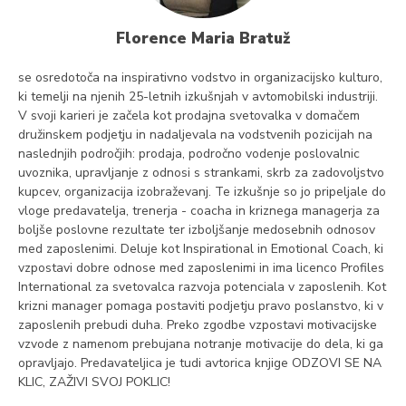
Florence Maria Bratuž
se osredotoča na inspirativno vodstvo in organizacijsko kulturo,
ki temelji na njenih 25-letnih izkušnjah v avtomobilski industriji.
V svoji karieri je začela kot prodajna svetovalka v domačem
družinskem podjetju in nadaljevala na vodstvenih pozicijah na
naslednjih področjih: prodaja, področno vodenje poslovalnic
uvoznika, upravljanje z odnosi s strankami, skrb za zadovoljstvo
kupcev, organizacija izobraževanj. Te izkušnje so jo pripeljale do
vloge predavatelja, trenerja - coacha in kriznega managerja za
boljše poslovne rezultate ter izboljšanje medosebnih odnosov
med zaposlenimi. Deluje kot Inspirational in Emotional Coach, ki
vzpostavi dobre odnose med zaposlenimi in ima licenco Profiles
International za svetovalca razvoja potenciala v zaposlenih. Kot
krizni manager pomaga postaviti podjetju pravo poslanstvo, ki v
zaposlenih prebudi duha. Preko zgodbe vzpostavi motivacijske
vzvode z namenom prebujana notranje motivacije do dela, ki ga
opravljajo. Predavateljica je tudi avtorica knjige ODZOVI SE NA
KLIC, ZAŽIVI SVOJ POKLIC!