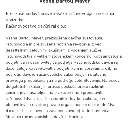
Vesna Bartolj Maver
Preizkušena davčna svetovalka, računovodja in notranja
revizorka
Računovodstvo davčni raj d.o.o.
Vesna Bartolj Maver, preizkušena davčna svetovalka,
računovodja in preizkušena notranja revizorka, z več
desetletnimi delovnimi izkušnjami z vodenjem službe
računovodstva v velikem slovenskem koncernu. Kot samostojna
podjetnica in ustanoviteljica podjetja Računovodsko davčni raj
d.o.o. deluje kot svetovalka podjetnikom in upravam družb na
področju davčno-računovodske zakonodaje in statusno
pravnega preoblikovanja na področju cele Slovenije. Na osnovi
dolgoletnih izkušenj in prakse poskuša preko različnih
seminarjev slušateljem na praktičen način predstaviti
računovodstvo z različnih zornih kotov, konsolidacijo in
obdavčitev za različne pravno organizacijske oblike (društva,
d.o.o., d.d., s.p., javne in zasebne zavode). Je tudi avtorica
številnih računovodskih in davčnih člankov.