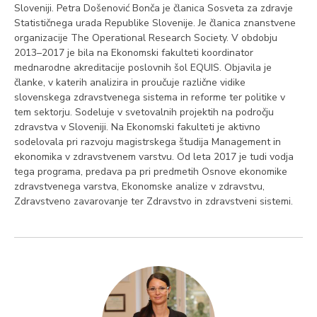
Sloveniji. Petra Došenović Bonča je članica Sosveta za zdravje
Statističnega urada Republike Slovenije. Je članica znanstvene
organizacije The Operational Research Society. V obdobju
2013–2017 je bila na Ekonomski fakulteti koordinator
mednarodne akreditacije poslovnih šol EQUIS. Objavila je
članke, v katerih analizira in proučuje različne vidike
slovenskega zdravstvenega sistema in reforme ter politike v
tem sektorju. Sodeluje v svetovalnih projektih na področju
zdravstva v Sloveniji. Na Ekonomski fakulteti je aktivno
sodelovala pri razvoju magistrskega študija Management in
ekonomika v zdravstvenem varstvu. Od leta 2017 je tudi vodja
tega programa, predava pa pri predmetih Osnove ekonomike
zdravstvenega varstva, Ekonomske analize v zdravstvu,
Zdravstveno zavarovanje ter Zdravstvo in zdravstveni sistemi.