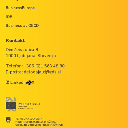
BusinessEurope
IOE
Business at OECD
Kontakt
Dimičeva ulica 9
1000 Ljubljana, Slovenija
Telefon:
+386 (0)1 563 48 80
E-pošta:
delodajalci@zds.si
LinkedIn
X