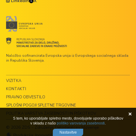
LinkedIn
X
Naložbo sofinancirata Evropska unija iz Evropskega socialnega sklada
in Republika Slovenija.
VIZITKA
KONTAKTI
PRAVNO OBVESTILO
SPLOŠNI POGOJI SPLETNE TRGOVINE
POLITIKA VARSTVA ZASEBNOSTI IN PIŠKOTKOV
S tem, ko uporabljate spletno mesto, dovoljujete uporabo piškotkov
v skladu z našo
politiko varovanja zasebnosti
.
© 2026 ZDS - Združenje Delodajalcev Slovenije
Nastavitve
Produkcija:
Innovatif