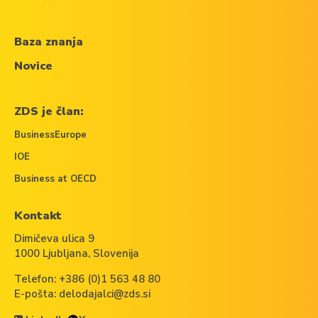
Baza znanja
Novice
ZDS je član:
BusinessEurope
IOE
Business at OECD
Kontakt
Dimičeva ulica 9
1000 Ljubljana, Slovenija
Telefon:
+386 (0)1 563 48 80
E-pošta:
delodajalci@zds.si