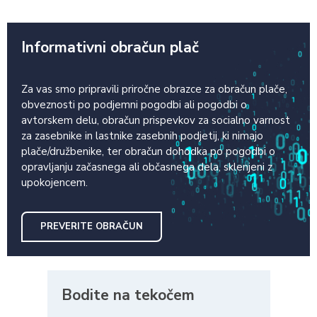
Informativni obračun plač
Za vas smo pripravili priročne obrazce za obračun plače,
obveznosti po podjemni pogodbi ali pogodbi o
avtorskem delu, obračun prispevkov za socialno varnost
za zasebnike in lastnike zasebnih podjetij, ki nimajo
plače/družbenike, ter obračun dohodka po pogodbi o
opravljanju začasnega ali občasnega dela, sklenjeni z
upokojencem.
PREVERITE OBRAČUN
Bodite na tekočem