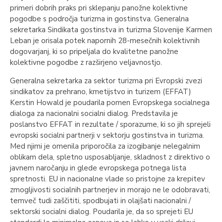
primeri dobrih praks pri sklepanju panožne kolektivne
pogodbe s področja turizma in gostinstva. Generalna
sekretarka Sindikata gostinstva in turizma Slovenije Karmen
Leban je orisala potek napornih 28-mesečnih kolektivnih
dogovarjanj, ki so pripeljala do kvalitetne panožne
kolektivne pogodbe z razširjeno veljavnostjo.
Generalna sekretarka za sektor turizma pri Evropski zvezi
sindikatov za prehrano, kmetijstvo in turizem (EFFAT)
Kerstin Howald je poudarila pomen Evropskega socialnega
dialoga za nacionalni socialni dialog. Predstavila je
poslanstvo EFFAT in rezultate / sporazume, ki so jih sprejeli
evropski socialni partnerji v sektorju gostinstva in turizma.
Med njimi je omenila priporočila za izogibanje nelegalnim
oblikam dela, spletno usposabljanje, skladnost z direktivo o
javnem naročanju in glede evropskega potnega lista
spretnosti. EU in nacionalne vlade so pristojne za krepitev
zmogljivosti socialnih partnerjev in morajo ne le odobravati,
temveč tudi zaščititi, spodbujati in olajšati nacionalni /
sektorski socialni dialog. Poudarila je, da so sprejeti EU