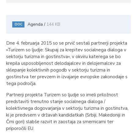
Agenda /
144 KB
DOC
Dne 4. februarja 2015 so se prvič sestali partnerji projekta
»Turizem so ljudje: Skupaj za krepitev socialnega dialoga v
sektorju turizma in gostinstva«, v okviru katerega se bo
krepila usposobljenost delodajalcev in delojemalcev za
sklepanje kolektivnih pogodb v sektorju turizma in
gostinstva ter prevzem in izvajanje evropske zakonodaje s
tega področja.
Partnerji projekta Turizem so ljudje so imeli priložnost
predstaviti trenutno stanje socialnega dialoga /
kolektivnega dogovarjanja v sektorju turizma in gostinstva,
ki je predvsem v državah kandidatkah (Srbiji, Makedoniji in
Črni gori) slabše razvit in zaostaja za smernicami ter
priporočili EU.