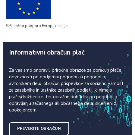
S finančno podporo Evropske unije.
Informativni obračun plač
Za vas smo pripravili priročne obrazce za obračun plače,
obveznosti po podjemni pogodbi ali pogodbi o
avtorskem delu, obračun prispevkov za socialno varnost
za zasebnike in lastnike zasebnih podjetij, ki nimajo
plače/družbenike, ter obračun dohodka po pogodbi o
opravljanju začasnega ali občasnega dela, sklenjeni z
upokojencem.
PREVERITE OBRAČUN