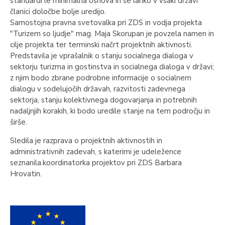
standardi le minimalna osnova in se lahko v vsaki državi
članici določbe bolje uredijo.
Samostojna pravna svetovalka pri ZDS in vodja projekta
"Turizem so ljudje" mag. Maja Skorupan je povzela namen in
cilje projekta ter terminski načrt projektnih aktivnosti.
Predstavila je vprašalnik o stanju socialnega dialoga v
sektorju turizma in gostinstva in socialnega dialoga v državi;
z njim bodo zbrane podrobne informacije o socialnem
dialogu v sodelujočih državah, razvitosti zadevnega
sektorja, stanju kolektivnega dogovarjanja in potrebnih
nadaljnjih korakih, ki bodo uredile stanje na tem področju in
širše.
Sledila je razprava o projektnih aktivnostih in
administrativnih zadevah, s katerimi je udeležence
seznanila.koordinatorka projektov pri ZDS Barbara
Hrovatin.