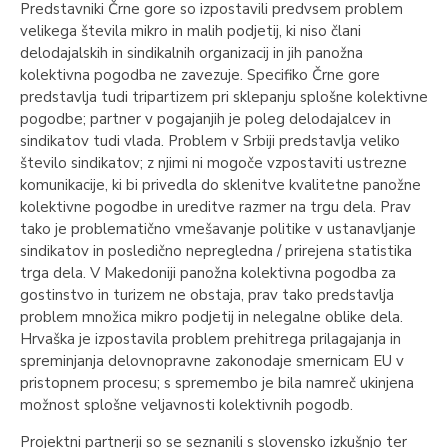
Predstavniki Črne gore so izpostavili predvsem problem
velikega števila mikro in malih podjetij, ki niso člani
delodajalskih in sindikalnih organizacij in jih panožna
kolektivna pogodba ne zavezuje. Specifiko Črne gore
predstavlja tudi tripartizem pri sklepanju splošne kolektivne
pogodbe; partner v pogajanjih je poleg delodajalcev in
sindikatov tudi vlada. Problem v Srbiji predstavlja veliko
število sindikatov; z njimi ni mogoče vzpostaviti ustrezne
komunikacije, ki bi privedla do sklenitve kvalitetne panožne
kolektivne pogodbe in ureditve razmer na trgu dela. Prav
tako je problematično vmešavanje politike v ustanavljanje
sindikatov in posledično nepregledna / prirejena statistika
trga dela. V Makedoniji panožna kolektivna pogodba za
gostinstvo in turizem ne obstaja, prav tako predstavlja
problem množica mikro podjetij in nelegalne oblike dela.
Hrvaška je izpostavila problem prehitrega prilagajanja in
spreminjanja delovnopravne zakonodaje smernicam EU v
pristopnem procesu; s spremembo je bila namreč ukinjena
možnost splošne veljavnosti kolektivnih pogodb.
Projektni partnerji so se seznanili s slovensko izkušnjo ter