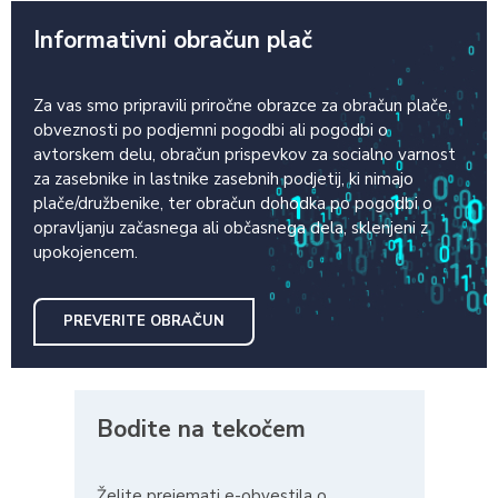
Informativni obračun plač
Za vas smo pripravili priročne obrazce za obračun plače,
obveznosti po podjemni pogodbi ali pogodbi o
avtorskem delu, obračun prispevkov za socialno varnost
za zasebnike in lastnike zasebnih podjetij, ki nimajo
plače/družbenike, ter obračun dohodka po pogodbi o
opravljanju začasnega ali občasnega dela, sklenjeni z
upokojencem.
PREVERITE OBRAČUN
Bodite na tekočem
Želite prejemati e-obvestila o