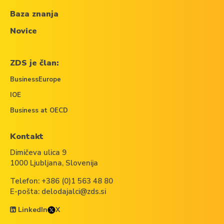
Baza znanja
Novice
ZDS je član:
BusinessEurope
IOE
Business at OECD
Kontakt
Dimičeva ulica 9
1000 Ljubljana, Slovenija
Telefon:
+386 (0)1 563 48 80
E-pošta:
delodajalci@zds.si
LinkedIn
X