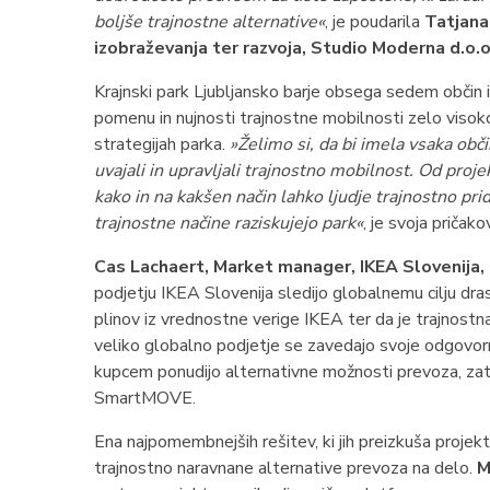
boljše trajnostne alternative
«
, je poudarila
Tatjana
izobraževanja ter razvoja, Studio Moderna d.o.o
Krajnski park Ljubljansko barje obsega sedem občin 
pomenu in nujnosti trajnostne mobilnosti zelo visok
strategijah parka.
»Želimo si, da bi imela vsaka obči
uvajali in upravljali trajnostno mobilnost. Od pro
kako in na kakšen način lahko ljudje trajnostno pri
trajnostne načine raziskujejo park«
, je svoja pričak
Cas Lachaert, Market manager, IKEA Slovenija, 
podjetju IKEA Slovenija sledijo globalnemu cilju dr
plinov iz vrednostne verige IKEA ter da je trajnos
veliko globalno podjetje se zavedajo svoje odgovor
kupcem ponudijo alternativne možnosti prevoza, zato
SmartMOVE.
Ena najpomembnejših rešitev, ki jih preizkuša proj
trajnostno naravnane alternative prevoza na delo.
M