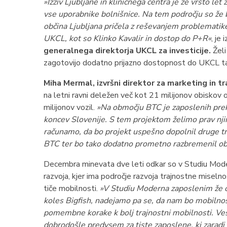
»Izziv Ljubljane in kliničnega centra je že vrsto let
vse uporabnike bolnišnice. Na tem področju so že bi
občina Ljubljana pričela z reševanjem problematik
UKCL, kot so Klinko Kavalir in dostop do P+R«
, je
generalnega direktorja UKCL za investicije.
Želi
zagotovijo dodatno prijazno dostopnost do UKCL ta
Miha Mermal, izvršni direktor za marketing in tr
na letni ravni deležen več kot 21 milijonov obiskov
milijonov vozil.
»Na območju BTC je zaposlenih preko 
koncev Slovenije. S tem projektom želimo prav nj
računamo, da bo projekt uspešno dopolnil druge tra
BTC ter bo tako dodatno prometno razbremenil o
Decembra minevata dve leti odkar so v Studiu Mode
razvoja, kjer ima področje razvoja trajnostne miseln
tiče mobilnosti.
»V Studiu Moderna zaposlenim že o
koles Bigfish, nadejamo pa se, da nam bo mobilnos
pomembne korake k bolj trajnostni mobilnosti. Ves
dobrodošle predvsem za tiste zaposlene, ki zarad