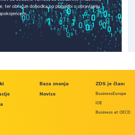
ike, ter obračun dohodka po pogodbi o opravljanju
 upokojencem.
ki
Baza znanja
ZDS je član:
acije
Novice
BusinessEurope
IOE
ča
Business at OECD