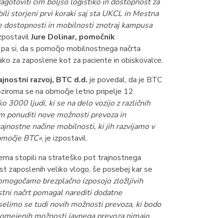
 zagotoviti čim boljšo logistiko in dostopnost za
li storjeni prvi koraki saj sta UKCL in Mestna
e dostopnosti in mobilnosti znotraj kampusa
 izpostavil
Jure Dolinar, pomočnik
 pa si, da s pomočjo mobilnostnega načrta
ko za zaposlene kot za paciente in obiskovalce.
ajnostni razvoj, BTC d.d.
je povedal, da je BTC
 oziroma se na območje letno pripelje 12
3000 ljudi, ki se na delo vozijo z različnih
im ponuditi nove možnosti prevoza in
jnostne načine mobilnosti, ki jih razvijamo v
bmočje BTC«
, je izpostavil.
rna stopili na strateško pot trajnostnega
ost zaposlenih veliko vlogo, še posebej kar se
mogočamo brezplačno izposojo zložljivih
tni načrt pomagal narediti dodatne
elimo se tudi novih možnosti prevoza, ki bodo
i omejenih možnosti javnega prevoza nimajo