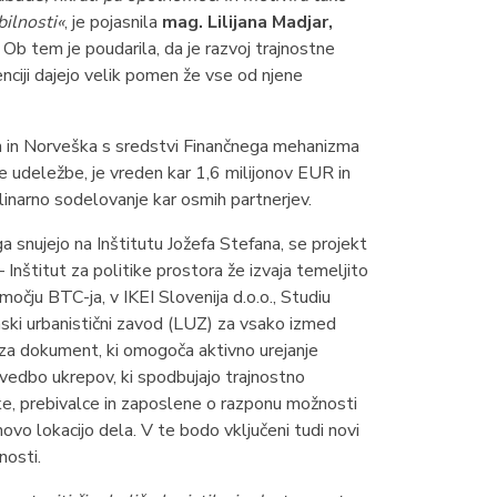
bilnosti«
, je pojasnila
mag. Lilijana Madjar,
. Ob tem je poudarila, da je razvoj trajnostne
genciji dajejo velik pomen že vse od njene
štajn in Norveška s sredstvi Finančnega mehanizma
udeležbe, je vreden kar 1,6 milijonov EUR in
plinarno sodelovanje kar osmih partnerjev.
a snujejo na Inštitutu Jožefa Stefana, se projekt
Inštitut za politike prostora že izvaja temeljito
očju BTC-ja, v IKEI Slovenija d.o.o., Studiu
nski urbanistični zavod (LUZ) za vsako izmed
e za dokument, ki omogoča aktivno urejanje
vedbo ukrepov, ki spodbujajo trajnostno
ke, prebivalce in zaposlene o razponu možnosti
hovo lokacijo dela. V te bodo vključeni tudi novi
nosti.