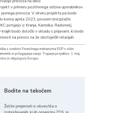
ervacijo prevoza na delo
 projekt v primeru pozitivnega odziva uporabnikov
ceni javnega prevoza. V okviru projekta pa bodo
a do konca aprila 2023, povsem brezplačni.
 UKC potujejo iz Kranja, Kamnika, Radomelj,
rajih bodo določili v skladu s prijavami, ki bodo
sesti na prevoz na že obstoječih relacijah.
veška s sredstvi Finančnega mehanizma EGP v višini
emb in prilagajanje nanje. Trajanje projektov: 1. maj
čno in vključujočo Evropo.
Bodite na tekočem
Želite prejemati e-obvestila o
izobraževanjih, ki jih organizira ZDS, in