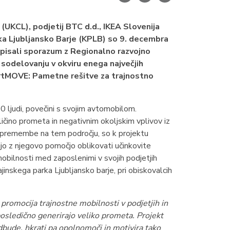
(UKCL), podjetij BTC d.d., IKEA Slovenija
rka Ljubljansko Barje (KPLB) so 9. decembra
odpisali sporazum z Regionalno razvojno
 sodelovanju v okviru enega največjih
artMOVE: Pametne rešitve za trajnostno
 ljudi, povečini s svojim avtomobilom.
ličino prometa in negativnim okoljskim vplivov iz
spremembe na tem področju, so k projektu
jo z njegovo pomočjo oblikovati učinkovite
obilnosti med zaposlenimi v svojih podjetjih
nskega parka Ljubljansko barje, pri obiskovalcih
romocija trajnostne mobilnosti v podjetjih in
n posledično generirajo veliko prometa. Projekt
bude, hkrati pa opolnomoči in motivira tako