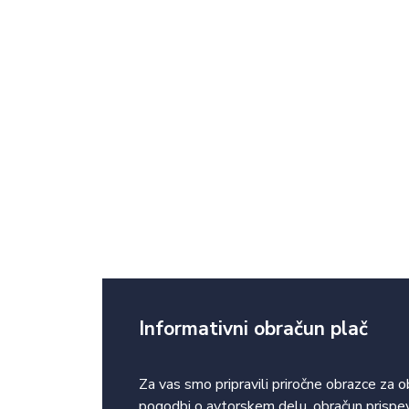
Informativni obračun plač
Za vas smo pripravili priročne obrazce za 
pogodbi o avtorskem delu, obračun prispev