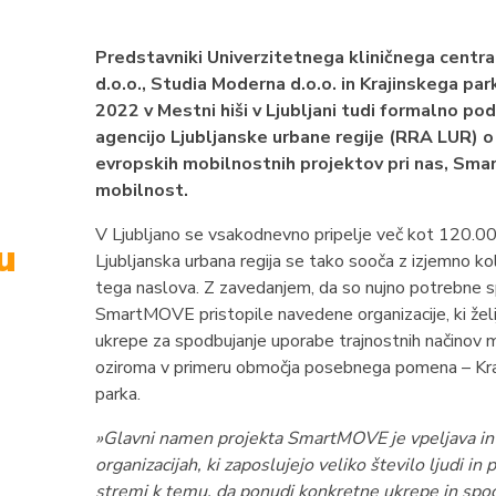
Predstavniki Univerzitetnega kliničnega centra 
d.o.o., Studia Moderna d.o.o. in Krajinskega pa
2022 v Mestni hiši v Ljubljani tudi formalno p
agencijo Ljubljanske urbane regije (RRA LUR) o
evropskih mobilnostnih projektov pri nas, Sm
mobilnost.
V Ljubljano se vsakodnevno pripelje več kot 120.000
u
Ljubljanska urbana regija se tako sooča z izjemno ko
tega naslova. Z zavedanjem, da so nujno potrebne 
SmartMOVE pristopile navedene organizacije, ki želi
ukrepe za spodbujanje uporabe trajnostnih načinov m
oziroma v primeru območja posebnega pomena – Kraji
parka.
»Glavni namen projekta SmartMOVE je vpeljava in p
organizacijah, ki zaposlujejo veliko število ljudi i
stremi k temu, da ponudi konkretne ukrepe in spod