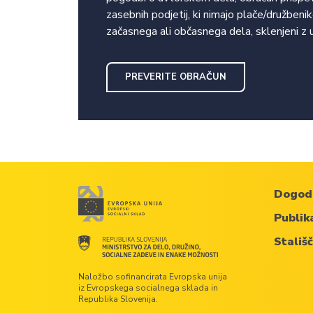
zasebnih podjetij, ki nimajo plače/družben
začasnega ali občasnega dela, sklenjeni z
PREVERITE OBRAČUN
Dogod
Publik
Stališ
Naložbo sofinancirata Evropska unija
iz Evropskega socialnega sklada in
Republika Slovenija.