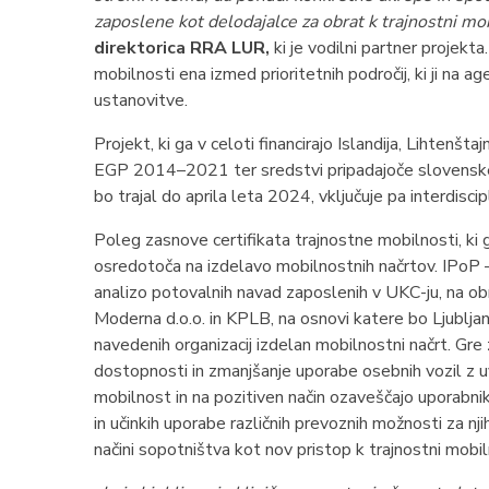
zaposlene kot delodajalce za obrat k trajnostni mo
direktorica RRA LUR,
ki je vodilni partner projekta
mobilnosti ena izmed prioritetnih področij, ki ji na a
ustanovitve.
Projekt, ki ga v celoti financirajo Islandija, Lihten
EGP 2014–2021 ter sredstvi pripadajoče slovenske 
bo trajal do aprila leta 2024, vključuje pa interdisci
Poleg zasnove certifikata trajnostne mobilnosti, ki g
osredotoča na izdelavo mobilnostnih načrtov. IPoP – 
analizo potovalnih navad zaposlenih v UKC-ju, na obm
Moderna d.o.o. in KPLB, na osnovi katere bo Ljublja
navedenih organizacij izdelan mobilnostni načrt. Gr
dostopnosti in zmanjšanje uporabe osebnih vozil z u
mobilnost in na pozitiven način ozaveščajo uporabni
in učinkih uporabe različnih prevoznih možnosti za nji
načini sopotništva kot nov pristop k trajnostni mobil