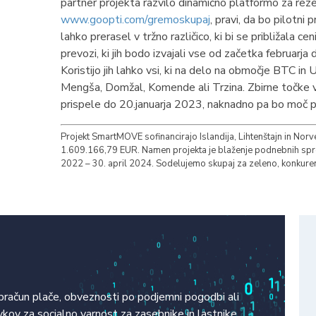
partner projekta razvilo dinamično platformo za rez
www.goopti.com/gremoskupaj
, pravi, da bo pilotni
lahko prerasel v tržno različico, ki bi se približala 
prevozi, ki jih bodo izvajali vse od začetka februarj
Koristijo jih lahko vsi, ki na delo na območje BTC in
Mengša, Domžal, Komende ali Trzina. Zbirne točke v k
prispele do 20.januarja 2023, naknadno pa bo moč pri
Projekt SmartMOVE sofinancirajo Islandija, Lihtenštajn in Nor
1.609.166,79 EUR. Namen projekta je blaženje podnebnih sprem
2022 – 30. april 2024. Sodelujemo skupaj za zeleno, konkuren
obračun plače, obveznosti po podjemni pogodbi ali
kov za socialno varnost za zasebnike in lastnike