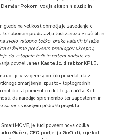
 Demšar Pokorn, vodja skupnih služb in
.
in glede na velikost območja je zavedanje o
o ter obenem predstavlja tudi zavezo v načrtih in
na svojo vstopno točko, preko katerih bi lažje
jekta si želimo predvsem predlogov ukrepov,
dejo do vstopnih točk in potem nadalje na
ovanja povzel
Janez Kastelic, direktor KPLB.
d.o.o.
, je v svojem sporočilu povedal, da v
astičnega zmanjšanja izpustov toplogrednih
tna mobilnost pomemben del tega načrta. Kot
nosti, da naredijo spremembo ter zaposlenim in
 so se z veseljem pridružili projektu
ekt SmartMOVE, je tudi povsem nova oblika
arko Guček, CEO podjetja GoOpti,
ki je kot