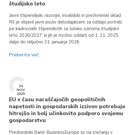
študijsko leto
Javni štipendijski, razvojni, invalidski in preživninski sklad
RS je objavil javni poziv delodajalcem za oddajo potreb
po kadrovskih štipendistih za šolsko oziroma študijsko
leto 2026/2027, ki jih je možno oddati od 1. 11. 2025
dalje do vključno 31. januarja 2026.
Preberite več
24
NOV
2025
EU v času naraščajočih geopolitičnih
napetosti in gospodarskih izzivov potrebuje
hitrejšo in bolj učinkovito podporo svojemu
gospodarstvu
Predsedniki članic BusinessEurope so na srečanju v