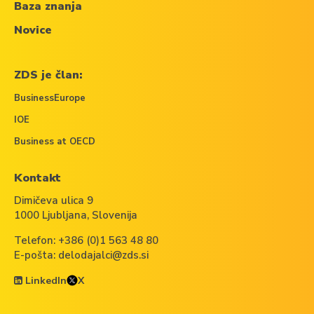
Baza znanja
Novice
ZDS je član:
BusinessEurope
IOE
Business at OECD
Kontakt
Dimičeva ulica 9
1000 Ljubljana, Slovenija
Telefon:
+386 (0)1 563 48 80
E-pošta:
delodajalci@zds.si
LinkedIn
X