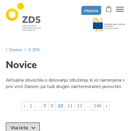
PRIJAVA
ZDS
Domov
O ZDS
Novice
Aktualna obvestila o delovanju združenja, ki so namenjena v
prvi vrsti članom, pa tudi drugim zainteresiranim javnostim.
1
...
8
9
10
11
12
...
146