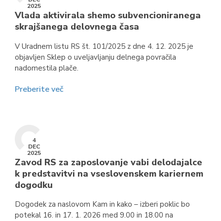
2025
Vlada aktivirala shemo subvencioniranega
skrajšanega delovnega časa
V Uradnem listu RS št. 101/2025 z dne 4. 12. 2025 je
objavljen Sklep o uveljavljanju delnega povračila
nadomestila plače.
Preberite več
4
DEC
2025
Zavod RS za zaposlovanje vabi delodajalce
k predstavitvi na vseslovenskem kariernem
dogodku
Dogodek za naslovom Kam in kako – izberi poklic bo
potekal 16. in 17. 1. 2026 med 9.00 in 18.00 na