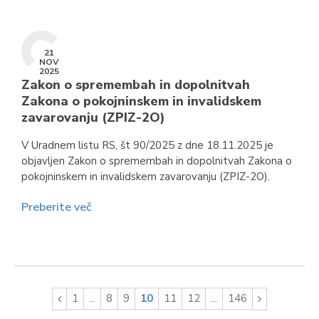
21
NOV
2025
Zakon o spremembah in dopolnitvah
Zakona o pokojninskem in invalidskem
zavarovanju (ZPIZ-2O)
V Uradnem listu RS, št 90/2025 z dne 18.11.2025 je
objavljen Zakon o spremembah in dopolnitvah Zakona o
pokojninskem in invalidskem zavarovanju (ZPIZ-2O).
Preberite več
1
...
8
9
10
11
12
...
146