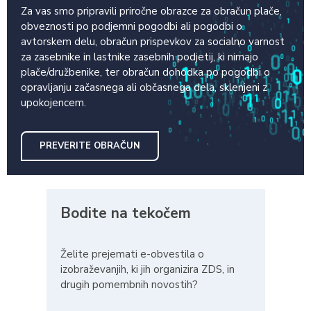
Za vas smo pripravili priročne obrazce za obračun plače,
obveznosti po podjemni pogodbi ali pogodbi o
avtorskem delu, obračun prispevkov za socialno varnost
za zasebnike in lastnike zasebnih podjetij, ki nimajo
plače/družbenike, ter obračun dohodka po pogodbi o
opravljanju začasnega ali občasnega dela, sklenjeni z
upokojencem.
PREVERITE OBRAČUN
Bodite na tekočem
Želite prejemati e-obvestila o
izobraževanjih, ki jih organizira ZDS, in
drugih pomembnih novostih?