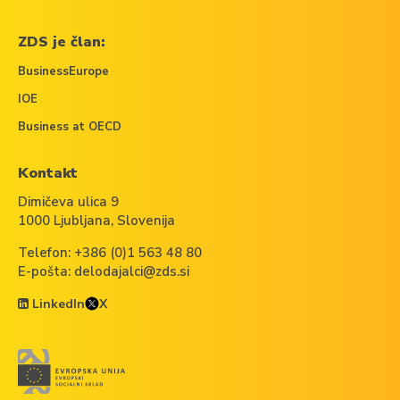
ZDS je član:
BusinessEurope
IOE
Business at OECD
Kontakt
Dimičeva ulica 9
1000 Ljubljana, Slovenija
Telefon:
+386 (0)1 563 48 80
E-pošta:
delodajalci@zds.si
LinkedIn
X