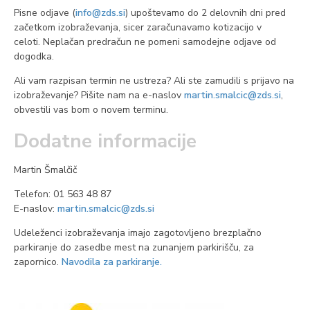
Pisne odjave (
info@zds.si
) upoštevamo do 2 delovnih dni pred
začetkom izobraževanja, sicer zaračunavamo kotizacijo v
celoti.
Neplačan predračun ne pomeni samodejne odjave od
dogodka.
Ali vam razpisan termin ne ustreza? Ali ste zamudili s prijavo na
izobraževanje? Pišite nam na e-naslov
martin.smalcic@zds.si
,
obvestili vas bom o novem terminu.
Dodatne informacije
Martin Šmalčič
Telefon: 01 563 48 87
E-naslov:
martin.smalcic@zds.si
Udeleženci izobraževanja imajo zagotovljeno brezplačno
parkiranje do zasedbe mest na zunanjem parkirišču, za
zapornico.
Navodila za parkiranje.