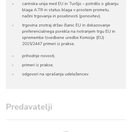
carinska unija med EU in Turčijo – potrdilo o gibanju
blaga A.TR in status blaga v prostem prometu,
načini trgovanja in posebnosti (ponovitev),
trgovina znotraj držav članic EU in dokazovanje
preferencialnega porekla na notranjem trgu EU in
spremembe Izvedbene uredbe Komisije (EU)
2015/2447 primeri iz prakse,
prihodnje novosti,
primeri iz prakse,
odgovori na vprašanja udeležencev.
Predavatelji