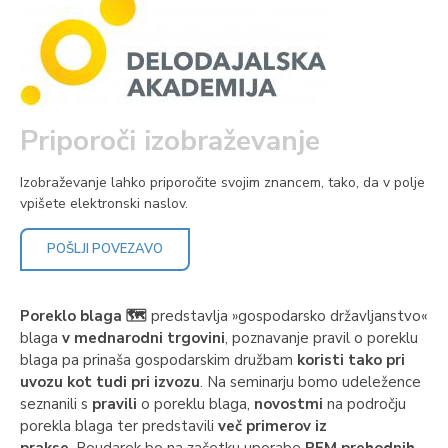
Priporoči izobraževanje
Izobraževanje lahko priporočite svojim znancem, tako, da v polje
vpišete elektronski naslov.
POŠLJI POVEZAVO
Poreklo blaga 🗺
predstavlja »gospodarsko državljanstvo«
blaga
v mednarodni trgovini
, poznavanje pravil o poreklu
blaga pa prinaša gospodarskim družbam
koristi tako pri
uvozu kot tudi pri izvozu
. Na seminarju bomo udeležence
seznanili s
pravili
o poreklu blaga,
novostmi
na področju
porekla blaga ter predstavili
več primerov iz