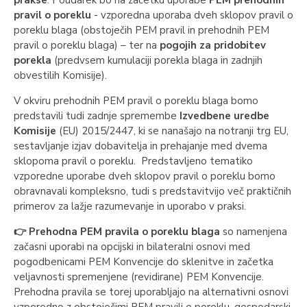
prakse
. Poudarek bo na začetku uporabe
PEM prehodnih
pravil o poreklu
- vzporedna uporaba dveh sklopov pravil o
poreklu blaga (obstoječih PEM pravil in prehodnih PEM
pravil o poreklu blaga) – ter na
pogojih za pridobitev
porekla
(predvsem kumulaciji porekla blaga in zadnjih
obvestilih Komisije).
V okviru prehodnih PEM pravil o poreklu blaga bomo
predstavili tudi zadnje spremembe
Izvedbene uredbe
Komisije
(EU) 2015/2447, ki se nanašajo na notranji trg EU,
sestavljanje izjav dobavitelja in prehajanje med dvema
sklopoma pravil o poreklu. Predstavljeno tematiko
vzporedne uporabe dveh sklopov pravil o poreklu bomo
obravnavali kompleksno, tudi s predstavitvijo več praktičnih
primerov za lažje razumevanje in uporabo v praksi.
👉 Prehodna PEM pravila o poreklu blaga
so namenjena
začasni uporabi na opcijski in bilateralni osnovi med
pogodbenicami PEM Konvencije do sklenitve in začetka
veljavnosti spremenjene (revidirane) PEM Konvencije.
Prehodna pravila se torej uporabljajo na alternativni osnovi