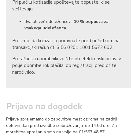
Pri plačilu kotizacije upoštevajte popuste, ki se
seštevajo:
dva ali več udeležencev -
10 %
popusta za
vsakega udeleženca
.
Prosimo, da kotizacijo poravnate pred pričetkom na
transakcijski račun št. SI56 0201 1001 5672 692.
Proračunski uporabniki vpišite ob elektronski prijavi v
polje opombe rok plačila, ob registraciji predložite
naročilnico.
Prijava na dogodek
Prijave sprejemamo do zapolnitve mest oziroma na zadnji
delovni dan pred izvedbo izobraževanja, do 14:00 ure. Za
morebitna vprašanja smo na voljo na 01/563 48 87.