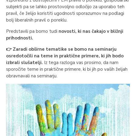
vzporedno z obstoječimi PEM pravili o poreklu, gospodarski
subjekti pa se lahko prostovoljno odločijo za uporabo teh
pravil, če želijo koristiti ugodnosti sporazumov na podlagi
bolj liberalnih pravil o poreklu.
Predstavili pa bomo tudi
novosti, ki nas čakajo v bližnji
prihodnosti.
👉 Zaradi obširne tematike se bomo na seminarju
osredotočili na teme in praktične primere, ki jih bodo
izbrali slušatelji.
Iz tega razloga vas prosimo, da nam
sporočite teme in praktične primere, ki bi jih po vaših željah
obravnavali na seminarju.