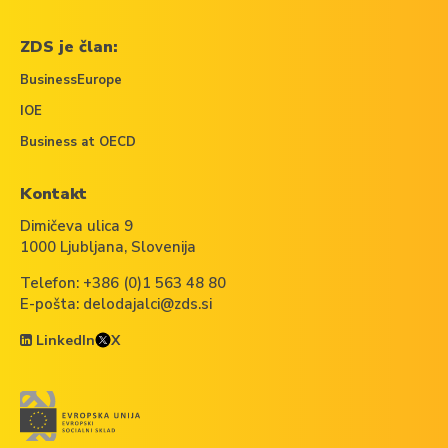
ZDS je član:
BusinessEurope
IOE
Business at OECD
Kontakt
Dimičeva ulica 9
1000 Ljubljana, Slovenija
Telefon:
+386 (0)1 563 48 80
E-pošta:
delodajalci@zds.si
LinkedIn
X