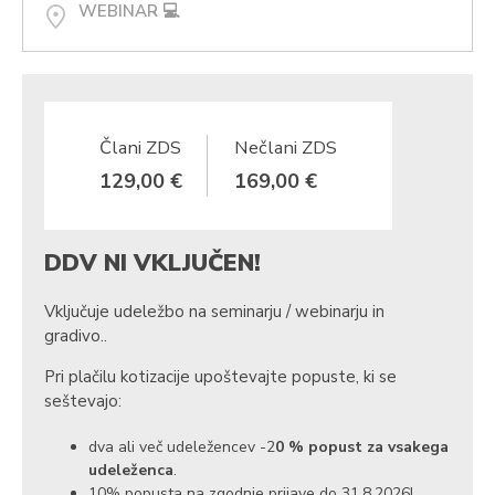
WEBINAR 💻
Člani ZDS
Nečlani ZDS
129,00 €
169,00 €
DDV NI VKLJUČEN!
Vključuje udeležbo na seminarju / webinarju in
gradivo..
Pri plačilu kotizacije upoštevajte popuste, ki se
seštevajo:
dva ali več udeležencev -2
0 %
popust za vsakega
udeleženca
.
10% popusta na zgodnje prijave do 31.8.2026!