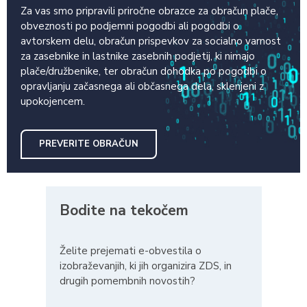
Za vas smo pripravili priročne obrazce za obračun plače,
obveznosti po podjemni pogodbi ali pogodbi o
avtorskem delu, obračun prispevkov za socialno varnost
za zasebnike in lastnike zasebnih podjetij, ki nimajo
plače/družbenike, ter obračun dohodka po pogodbi o
opravljanju začasnega ali občasnega dela, sklenjeni z
upokojencem.
PREVERITE OBRAČUN
Bodite na tekočem
Želite prejemati e-obvestila o
izobraževanjih, ki jih organizira ZDS, in
drugih pomembnih novostih?