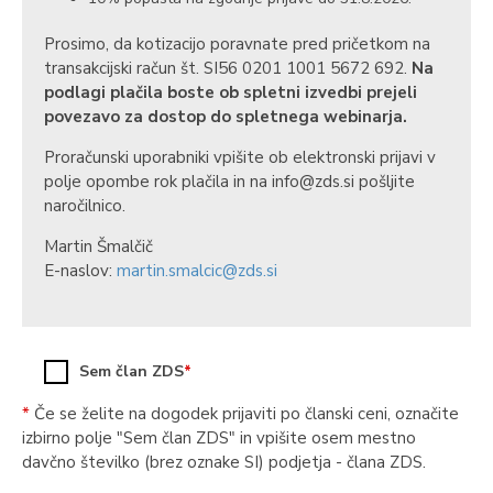
Prosimo, da kotizacijo poravnate pred pričetkom na
transakcijski račun št. SI56 0201 1001 5672 692.
Na
podlagi plačila boste ob spletni izvedbi prejeli
povezavo za dostop do spletnega webinarja.
Proračunski uporabniki vpišite ob elektronski prijavi v
polje opombe rok plačila in na info@zds.si pošljite
naročilnico.
Martin Šmalčič
E-naslov:
martin.smalcic@zds.si
Sem član ZDS
*
*
Če se želite na dogodek prijaviti po članski ceni, označite
izbirno polje "Sem član ZDS" in vpišite osem mestno
davčno številko (brez oznake SI) podjetja - člana ZDS.