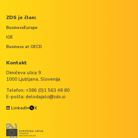
ZDS je član:
BusinessEurope
IOE
Business at OECD
Kontakt
Dimičeva ulica 9
1000 Ljubljana, Slovenija
Telefon:
+386 (0)1 563 48 80
E-pošta:
delodajalci@zds.si
LinkedIn
X