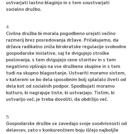
ustvarjati lastno blaginjo in s tem soustvarjati
socialno družbo.
4.
Civilna družba bi morala pogodbeno urejati večino
razmerij brez posredovanja države. Pričakujemo, da
država radikalno zniža birokratske regulacije svobodne
gospodarske iniciative, saj te dvigujejo stroške
poslovanja, s tem dvigujejo cene storitev in s tem
negativno vplivajo na vse družbene skupine in s tem
tudi na skupno blagostanje. Ustvariti moramo sistem,
v katerem se bo dela sposobnim bolj splačalo živeti od
dela kot od socialnih podpor. Spodbujati moramo
kulturo, ki nagrajuje tiste, ki ustvarjajo. Tistim, ki
ustvarijo več, je treba dovoliti, da obdržijo več.
5.
Gospodarske družbe se zavedajo svoje soodvisnosti od
delavcev, zato v konkurenčnem boju iščejo najboljše