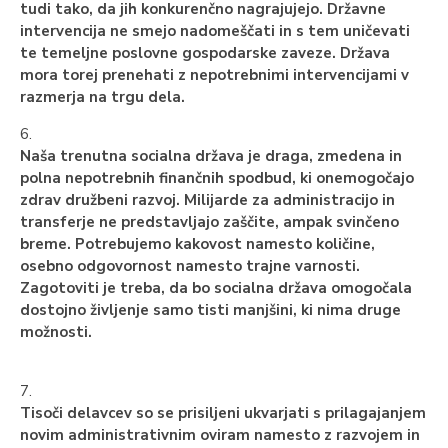
tudi tako, da jih konkurenčno nagrajujejo. Državne
intervencija ne smejo nadomeščati in s tem uničevati
te temeljne poslovne gospodarske zaveze. Država
mora torej prenehati z nepotrebnimi intervencijami v
razmerja na trgu dela.
6.
Naša trenutna socialna država je draga, zmedena in
polna nepotrebnih finančnih spodbud, ki onemogočajo
zdrav družbeni razvoj. Milijarde za administracijo in
transferje ne predstavljajo zaščite, ampak svinčeno
breme. Potrebujemo kakovost namesto količine,
osebno odgovornost namesto trajne varnosti.
Zagotoviti je treba, da bo socialna država omogočala
dostojno življenje samo tisti manjšini, ki nima druge
možnosti.
7.
Tisoči delavcev so se prisiljeni ukvarjati s prilagajanjem
novim administrativnim oviram namesto z razvojem in