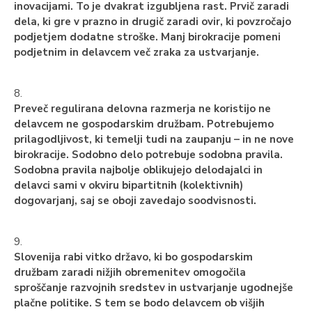
inovacijami. To je dvakrat izgubljena rast. Prvič zaradi
dela, ki gre v prazno in drugič zaradi ovir, ki povzročajo
podjetjem dodatne stroške. Manj birokracije pomeni
podjetnim in delavcem več zraka za ustvarjanje.
8.
Preveč regulirana delovna razmerja ne koristijo ne
delavcem ne gospodarskim družbam. Potrebujemo
prilagodljivost, ki temelji tudi na zaupanju – in ne nove
birokracije. Sodobno delo potrebuje sodobna pravila.
Sodobna pravila najbolje oblikujejo delodajalci in
delavci sami v okviru bipartitnih (kolektivnih)
dogovarjanj, saj se oboji zavedajo soodvisnosti.
9.
Slovenija rabi vitko državo, ki bo gospodarskim
družbam zaradi nižjih obremenitev omogočila
sproščanje razvojnih sredstev in ustvarjanje ugodnejše
plačne politike. S tem se bodo delavcem ob višjih