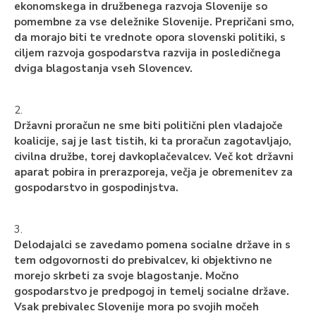
ekonomskega in družbenega razvoja Slovenije so
pomembne za vse deležnike Slovenije. Prepričani smo,
da morajo biti te vrednote opora slovenski politiki, s
ciljem razvoja gospodarstva razvija in posledičnega
dviga blagostanja vseh Slovencev.
2.
Državni proračun ne sme biti politični plen vladajoče
koalicije, saj je last tistih, ki ta proračun zagotavljajo,
civilna družbe, torej davkoplačevalcev. Več kot državni
aparat pobira in prerazporeja, večja je obremenitev za
gospodarstvo in gospodinjstva.
3.
Delodajalci se zavedamo pomena socialne države in s
tem odgovornosti do prebivalcev, ki objektivno ne
morejo skrbeti za svoje blagostanje. Močno
gospodarstvo je predpogoj in temelj socialne države.
Vsak prebivalec Slovenije mora po svojih močeh