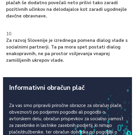
plačah še dodatno povečali neto prilivi tako zaradi
pozitivnih učinkov na delodajalce kot zaradi ugodnejše
davčne obravnave.
10.
Za razvoj Slovenije je izrednega pomena dialog vlade s
socialnimi partnerji. Ta pa mora spet postati dialog
enakopravnih, ne pa prostor vsiljevanja vnaprej
zamišljenih ukrepov vlade.
Informativni obračun plač
Za vas smo pripravili priročne obrazce za obračun plače,
obveznosti po podjemni pogodbi ali pogodbi o
avtorskem delu, obračun prispevkov za socialno varnost
za zasebnike in lastnike zasebnih podjetij, ki nimajo
plače/družbenike, ter obračun dohodka po pogodbi o