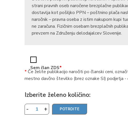
strani pravnih oseb naročene brezplačne publikac
dostavlja kot pošiljko PPN – poštnino plača nas
naročnik – pravna oseba z istim nakupom kupi tudi
ne zaračuna. Fizičnim osebam brezplačnih publik
prevzem na Združenju delodajalcev Slovenije.
Sem član ZDS
*
*
Če želite publikacijo naročiti po članski ceni, ozna
mestno davčno številko (brez oznake SI) podjetja -
Izberite želeno količino:
-
+