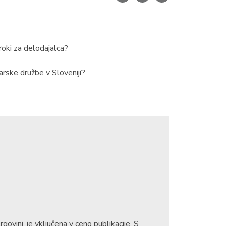
roki za delodajalca?
rske družbe v Sloveniji?
rgovini, je vključena v ceno publikacije. S