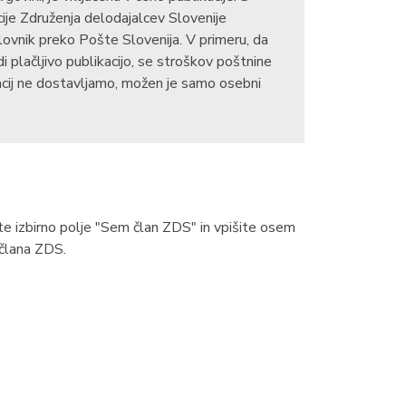
ije Združenja delodajalcev Slovenije
lovnik preko Pošte Slovenija. V primeru, da
 plačljivo publikacijo, se stroškov poštnine
acij ne dostavljamo, možen je samo osebni
čite izbirno polje "Sem član ZDS" in vpišite osem
 člana ZDS.