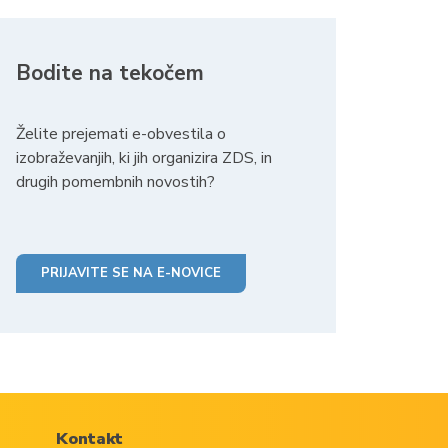
Bodite na tekočem
Želite prejemati e-obvestila o
izobraževanjih, ki jih organizira ZDS, in
drugih pomembnih novostih?
PRIJAVITE SE NA E-NOVICE
Kontakt