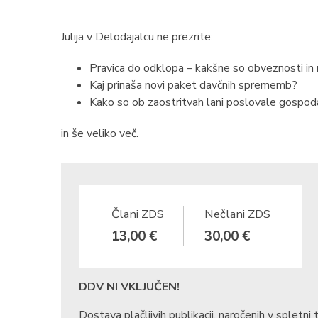
Julija v Delodajalcu ne prezrite:
Pravica do odklopa – kakšne so obveznosti in 
Kaj prinaša novi paket davčnih sprememb?
Kako so ob zaostritvah lani poslovale gospoda
in še veliko več.
Člani ZDS
Nečlani ZDS
13,00 €
30,00 €
DDV NI VKLJUČEN!
Dostava plačljivih publikacij, naročenih v spletni t