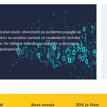
obračun plače, obveznosti po podjemni pogodbi ali
kov za socialno varnost za zasebnike in lastnike
ike, ter obračun dohodka po pogodbi o opravljanju
 upokojencem.
ki
Baza znanja
ZDS je član: