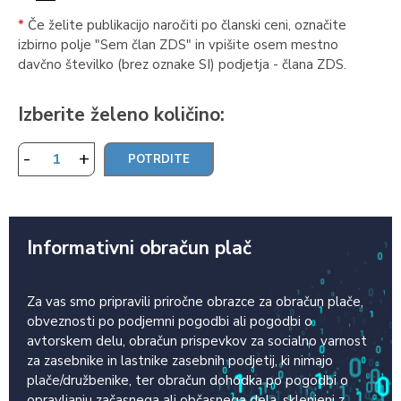
*
Če želite publikacijo naročiti po članski ceni, označite
izbirno polje "Sem član ZDS" in vpišite osem mestno
davčno številko (brez oznake SI) podjetja - člana ZDS.
Izberite želeno količino:
-
+
Informativni obračun plač
Za vas smo pripravili priročne obrazce za obračun plače,
obveznosti po podjemni pogodbi ali pogodbi o
avtorskem delu, obračun prispevkov za socialno varnost
za zasebnike in lastnike zasebnih podjetij, ki nimajo
plače/družbenike, ter obračun dohodka po pogodbi o
opravljanju začasnega ali občasnega dela, sklenjeni z