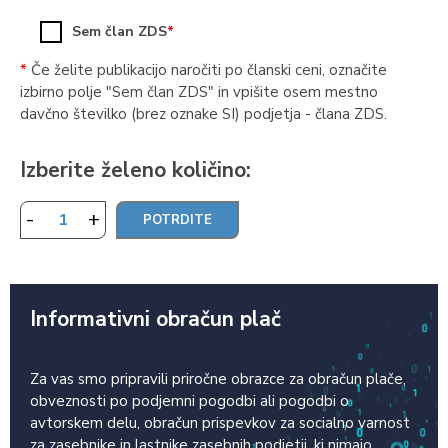
Sem član ZDS
*
*
Če želite publikacijo naročiti po članski ceni, označite
izbirno polje "Sem član ZDS" in vpišite osem mestno
davčno številko (brez oznake SI) podjetja - člana ZDS.
Izberite želeno količino:
-
+
Informativni obračun plač
Za vas smo pripravili priročne obrazce za obračun plače,
obveznosti po podjemni pogodbi ali pogodbi o
avtorskem delu, obračun prispevkov za socialno varnost
za zasebnike in lastnike zasebnih podjetij, ki nimajo