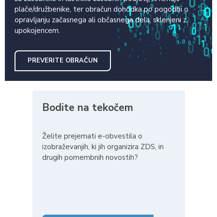
plače/družbenike, ter obračun dohodka po pogodbi o
opravljanju začasnega ali občasnega dela, sklenjeni z
upokojencem.
PREVERITE OBRAČUN
Bodite na tekočem
Želite prejemati e-obvestila o
izobraževanjih, ki jih organizira ZDS, in
drugih pomembnih novostih?