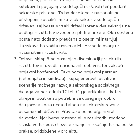
kolektivnih pogajanj v sodelujočih državah ter poudariti
sektorske pristope. To bo doseženo z nacionalnim
pristopom, specifičnim za vsak sektor v sodelujočih
državah, saj bosta v vsaki državi izbrana dva sektorja na
podlagi rezultatov izvedene spletne ankete. Oba sektorja
bosta nato dodatno preučena z osebnimi intervjuji.
Raziskavo bo vodila univerza ELTE v sodelovanju z
nacionalnimi raziskovalci.
Delovni sklop 3 bo namenjen diseminaciji projektnih
rezultatov in izvedbi nacionalnih delavnic ter zaključni
projektni konferenci. Tako bomo projektni partnerji
(delodajalci in sindikati) skupaj pripravili pozitivne
scenarije možnega razvoja sektorskega socialnega
dialoga za naslednjih 10 let. Cilj je artikulirati, kateri
ukrepi in politike so potrebni za doseganje dobro
delujočega socialnega dialoga na sektorski ravni v
posameznih državah. Prav tako bomo organizirali
delavnice, kjer bomo razpravljali o rezultatih izvedene
raziskave ter povzeli svoje znanje in izkušnje ter najboljše
prakse, pridobljene v projektu.