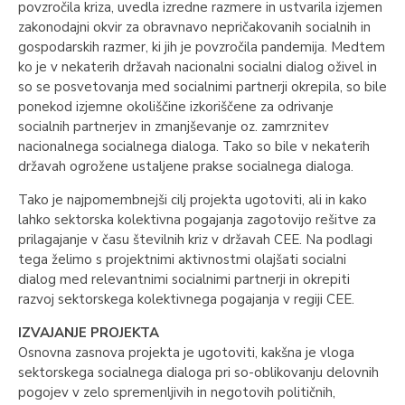
povzročila kriza, uvedla izredne razmere in ustvarila izjemen
zakonodajni okvir za obravnavo nepričakovanih socialnih in
gospodarskih razmer, ki jih je povzročila pandemija. Medtem
ko je v nekaterih državah nacionalni socialni dialog oživel in
so se posvetovanja med socialnimi partnerji okrepila, so bile
ponekod izjemne okoliščine izkoriščene za odrivanje
socialnih partnerjev in zmanjševanje oz. zamrznitev
nacionalnega socialnega dialoga. Tako so bile v nekaterih
državah ogrožene ustaljene prakse socialnega dialoga.
Tako je najpomembnejši cilj projekta ugotoviti, ali in kako
lahko sektorska kolektivna pogajanja zagotovijo rešitve za
prilagajanje v času številnih kriz v državah CEE. Na podlagi
tega želimo s projektnimi aktivnostmi olajšati socialni
dialog med relevantnimi socialnimi partnerji in okrepiti
razvoj sektorskega kolektivnega pogajanja v regiji CEE.
IZVAJANJE PROJEKTA
Osnovna zasnova projekta je ugotoviti, kakšna je vloga
sektorskega socialnega dialoga pri so-oblikovanju delovnih
pogojev v zelo spremenljivih in negotovih političnih,