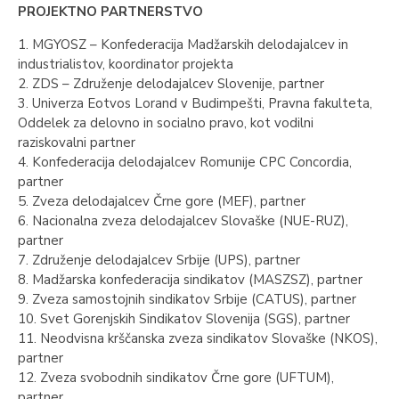
PROJEKTNO PARTNERSTVO
1. MGYOSZ – Konfederacija Madžarskih delodajalcev in
industrialistov, koordinator projekta
2. ZDS – Združenje delodajalcev Slovenije, partner
3. Univerza Eotvos Lorand v Budimpešti, Pravna fakulteta,
Oddelek za delovno in socialno pravo, kot vodilni
raziskovalni partner
4. Konfederacija delodajalcev Romunije CPC Concordia,
partner
5. Zveza delodajalcev Črne gore (MEF), partner
6. Nacionalna zveza delodajalcev Slovaške (NUE-RUZ),
partner
7. Združenje delodajalcev Srbije (UPS), partner
8. Madžarska konfederacija sindikatov (MASZSZ), partner
9. Zveza samostojnih sindikatov Srbije (CATUS), partner
10. Svet Gorenjskih Sindikatov Slovenija (SGS), partner
11. Neodvisna krščanska zveza sindikatov Slovaške (NKOS),
partner
12. Zveza svobodnih sindikatov Črne gore (UFTUM),
partner