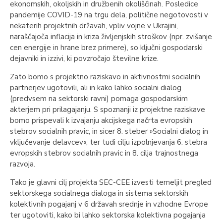
ekonomskih, okoljskih in družbenih okoliščinah. Posledice
pandemije COVID-19 na trgu dela, politične negotovosti v
nekaterih projektnih državah, vpliv vojne v Ukrajini,
naraščajoča inflacija in kriza življenjskih stroškov (npr. zvišanje
cen energije in hrane brez primere), so ključni gospodarski
dejavniki in izzivi, ki povzročajo številne krize.
Zato bomo s projektno raziskavo in aktivnostmi socialnih
partnerjev ugotovili, ali in kako lahko socialni dialog
(predvsem na sektorski ravni) pomaga gospodarskim
akterjem pri prilagajanju. S spoznanji iz projektne raziskave
bomo prispevali k izvajanju akcijskega načrta evropskih
stebrov socialnih pravic, in sicer 8. steber »Socialni dialog in
vključevanje delavcev«, ter tudi cilju izpolnjevanja 6. stebra
evropskih stebrov socialnih pravic in 8. cilja trajnostnega
razvoja.
Tako je glavni cilj projekta SEC-CEE izvesti temeljit pregled
sektorskega socialnega dialoga in sistema sektorskih
kolektivnih pogajanj v 6 državah srednje in vzhodne Evrope
ter ugotoviti, kako bi lahko sektorska kolektivna pogajanja