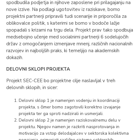
spodbudila podjetja in njihove zaposlene pri prilagajanju na
nove izzive. Na podlagi ugotovitev iz raziskave, bomo
projektni partnerji pripravili tudi scenarije in priporočila za
oblikovalce politik, s katerimi se bomo v bodoče lažje
spopadali s krizami na trgu dela. Projekt prav tako spodbuja
medsebojno učenje med socialnimi partnerji 6 sodelujočih
držav z omogočanjem izmenjave mnenj, različnih nacionalnih
razvojev in najboljših praks, ki temeljijo na akademskih
dokazih.
DELOVNI SKLOPI PROJEKTA
Projekt SEC-CEE bo projektne cilje naslavljal v treh
delovnih sklopih, in sicer:
Delovni sklop 1 je namenjen vodenju in koordinaciji
projekta, s čimer bomo zagotovili korektno izvajanje
projekta ter ga sproti nadzirali in usmerjali.
Delovni sklop 2 je namenjen raziskovalnemu delu v
projektu. Njegov namen je razkriti nasprotovanja in
motivacijo za vstop delodajalcev v sektorska kolektivna
pogajanja, primerjati različne sisteme sektorskih