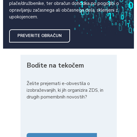
plače/družbenike, ter obračun dohodka po pogodbi o
opravljanju začasnega ali občasnega dela, sklenjeni z
upokojencem.
PREVERITE OBRAČUN
Bodite na tekočem
Želite prejemati e-obvestila o
izobraževanjih, ki jih organizira ZDS, in
drugih pomembnih novostih?