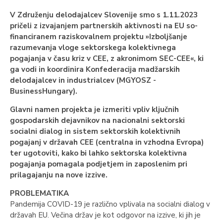
V Združenju delodajalcev Slovenije smo s 1.11.2023
pričeli z izvajanjem partnerskih aktivnosti na EU so-
financiranem raziskovalnem projektu »Izboljšanje
razumevanja vloge sektorskega kolektivnega
pogajanja v času kriz v CEE, z akronimom SEC-CEE«, ki
ga vodi in koordinira Konfederacija madžarskih
delodajalcev in industrialcev (MGYOSZ -
BusinessHungary).
Glavni namen projekta je izmeriti vpliv ključnih
gospodarskih dejavnikov na nacionalni sektorski
socialni dialog in sistem sektorskih kolektivnih
pogajanj v državah CEE (centralna in vzhodna Evropa)
ter ugotoviti, kako bi lahko sektorska kolektivna
pogajanja pomagala podjetjem in zaposlenim pri
prilagajanju na nove izzive.
PROBLEMATIKA
Pandemija COVID-19 je različno vplivala na socialni dialog v
državah EU. Večina držav je kot odgovor na izzive, ki jih je