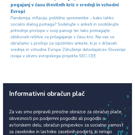
pogajanj v času številnih kriz v srednji in vzhodni
Evropi
Pandemija, inflacija, politične spremembe – kako lahko
socialni dialog pomaga? Sodelujte v anketi in sooblikujte
prihodnje pristope v svoji panogi ter tako pomagajte
oblikovati rešitve za prilagajanje v času kriz. Na vas se
obračamo s prošnjo za izpolnitev ankete, ki jo v državah
srednje in vzhodne Evrope Združenje delodajalcev Slovenije
izvaja v okviru evropskega projekta SEC-CEE.
Informativni obračun plač
Za vas smo pripravili priročne obrazce za obračun plače,
obveznosti po podjemni pogodbi ali pogodbi o
avtorskem delu, obračun prispevkov za socialno varnost
za zasebnike in lastnike zasebnih podjetij, ki nimajo