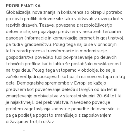
PROBLEMATIKA
Globalizacija, nova znanja in konkurenca so okrepili potrebo
po novih profilih delovne sile tako v državah v razvoju kot v
razvitih državah. Težave, povezane z razpoložljivostjo
delovne sile, se pojavljajo predvsem v nekaterih terciarnih
panogah (informacije in komunikacije, promet in gostinstvo),
pa tudi v gradbeništvu. Poleg tega naj bi se v prihodnjih
letih zaradi procesa transformacije in modernizacije
gospodarstva povečalo tudi povpraševanje po delavcih
tehničnih profilov, kar bi lahko še poslabšalo neusklajenost
na trgu dela. Poleg tega vstopamo v obdobje, ko se je
začelo več ljudi upokojevati kot pa jih na novo vstopa na trg
dela. Demografske spremembe v Evropi se kažejo
predvsem kot povečevanje deleža starejših od 65 let in
zmanjševanje prebivalstva v starostni skupini 20–64 let, ki
je najaktivnejši del prebivalstva. Navedeno povečuje
problem zagotavljanja zadostne ponudbe delovne sile, ki
pa ga podjetja pogosto zmanjšujejo z zaposlovanjem
državljanov tretjih držav.