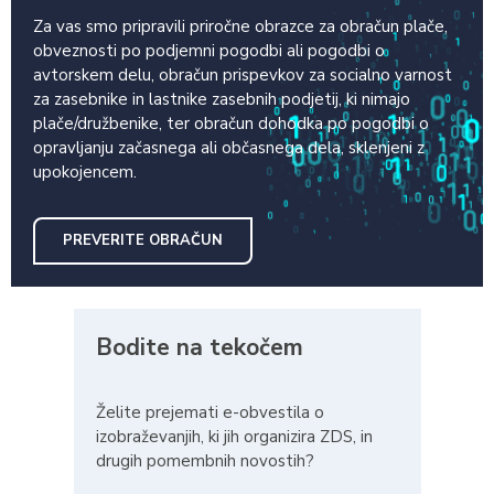
Za vas smo pripravili priročne obrazce za obračun plače,
obveznosti po podjemni pogodbi ali pogodbi o
avtorskem delu, obračun prispevkov za socialno varnost
za zasebnike in lastnike zasebnih podjetij, ki nimajo
plače/družbenike, ter obračun dohodka po pogodbi o
opravljanju začasnega ali občasnega dela, sklenjeni z
upokojencem.
PREVERITE OBRAČUN
Bodite na tekočem
Želite prejemati e-obvestila o
izobraževanjih, ki jih organizira ZDS, in
drugih pomembnih novostih?