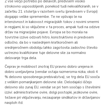
Z vse večjo potrebo po delavcih, predvsem visoko
strokovno usposobljenih, ponekod tudi nekvalificiranih, se v
začetku 21. stoletja v razvitem svetu (predvsem v Evropi)
dogajajo velike spremembe. Te ne vplivajo le na
intenzivnost in kakovost migracijskih tokov z novimi smermi
in regijami, ki so vključene v ta proces, ampak tudi na odzive
držav na migracijske pojave. Evropa se bo morala na
tovrstne izzive odzvati hitro, konstruktivno in predvsem
odločno, da bo v naslednjem kratkoročnem ali
srednjeročnem obdobju lahko zagotovila zadostno število
ustrezno kvalificirane tuje delovne sile za normalno
delovanje trga dela.
Čeprav je mobilnost znotraj EU pravno dobro urejena in
dobro uveljavljena (vendar ostaja razmeroma nizka, okoli 4
% delovno sposobnega prebivalstva), se trg dela EU sooča
z velikim pomanjkanjem delovne sile. Delodajalci iščejo
delovno silo zunaj EU, vendar se pri tem soočajo s številnimi
izzivi: administrativne ovire, dolgi postopki, jezikovne ovire,
težave pri vključevanju, nezaupanje sindikatov in državljanov
nasploh itd.