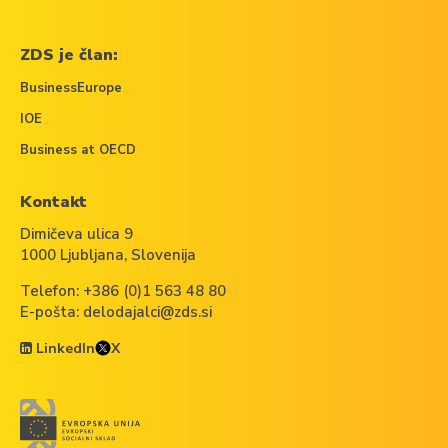
ZDS je član:
BusinessEurope
IOE
Business at OECD
Kontakt
Dimičeva ulica 9
1000 Ljubljana, Slovenija
Telefon:
+386 (0)1 563 48 80
E-pošta:
delodajalci@zds.si
LinkedIn
X