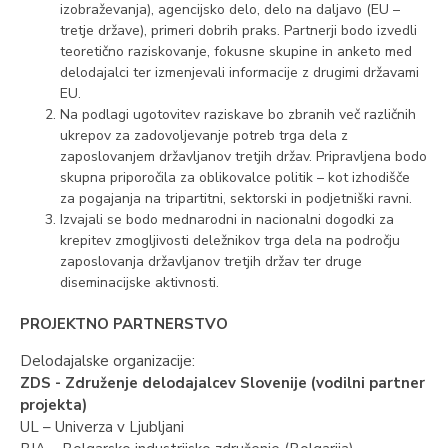
izobraževanja), agencijsko delo, delo na daljavo (EU –
tretje države), primeri dobrih praks. Partnerji bodo izvedli
teoretično raziskovanje, fokusne skupine in anketo med
delodajalci ter izmenjevali informacije z drugimi državami
EU.
Na podlagi ugotovitev raziskave bo zbranih več različnih
ukrepov za zadovoljevanje potreb trga dela z
zaposlovanjem državljanov tretjih držav. Pripravljena bodo
skupna priporočila za oblikovalce politik – kot izhodišče
za pogajanja na tripartitni, sektorski in podjetniški ravni.
Izvajali se bodo mednarodni in nacionalni dogodki za
krepitev zmogljivosti deležnikov trga dela na področju
zaposlovanja državljanov tretjih držav ter druge
diseminacijske aktivnosti.
PROJEKTNO PARTNERSTVO
Delodajalske organizacije:
ZDS - Združenje delodajalcev Slovenije (vodilni partner
projekta)
UL – Univerza v Ljubljani