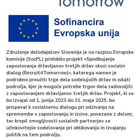
Združenje delodajalcev Slovenije je na razpisu Evropske
komisije (SocPL) pridobilo projekt »Spodbujanje
zaposlovanja državljanov tretjih držav skozi socialni
dialog (Recruit4Tomorrow)«, katerega namen je
podrobno preučiti trge dela sodelujočih držav in iskati
področja, kjer je mogoče potrebe trgov dela zadovoljiti
z zaposlovanjem državljanov tretjih držav. Projekt, ki se
bo izvajal od 1. junija 2023 do 31. maja 2025, bo
prispeval k socialnemu dialogu pri odzivanju na
spremembe v zaposlovanju in izzive, povezane z delom,
ter krepil zmogljivosti socialnih partnerjev za
učinkovitejše sodelovanje pri oblikovanju in izvajanju
politik na tem področju.