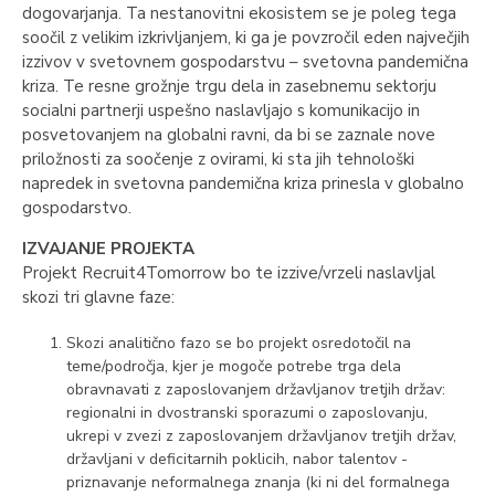
dogovarjanja. Ta nestanovitni ekosistem se je poleg tega
soočil z velikim izkrivljanjem, ki ga je povzročil eden največjih
izzivov v svetovnem gospodarstvu – svetovna pandemična
kriza. Te resne grožnje trgu dela in zasebnemu sektorju
socialni partnerji uspešno naslavljajo s komunikacijo in
posvetovanjem na globalni ravni, da bi se zaznale nove
priložnosti za soočenje z ovirami, ki sta jih tehnološki
napredek in svetovna pandemična kriza prinesla v globalno
gospodarstvo.
IZVAJANJE PROJEKTA
Projekt Recruit4Tomorrow bo te izzive/vrzeli naslavljal
skozi tri glavne faze:
Skozi analitično fazo se bo projekt osredotočil na
teme/področja, kjer je mogoče potrebe trga dela
obravnavati z zaposlovanjem državljanov tretjih držav:
regionalni in dvostranski sporazumi o zaposlovanju,
ukrepi v zvezi z zaposlovanjem državljanov tretjih držav,
državljani v deficitarnih poklicih, nabor talentov -
priznavanje neformalnega znanja (ki ni del formalnega