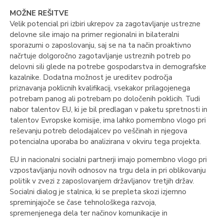
MOŽNE REŠITVE
Velik potencial pri izbiri ukrepov za zagotavljanje ustrezne
delovne sile imajo na primer regionalni in bilateralni
sporazumi o zaposlovanju, saj se na ta način proaktivno
načrtuje dolgoročno zagotavljanje ustreznih potreb po
delovni sili glede na potrebe gospodarstva in demografske
kazalnike. Dodatna možnost je ureditev področja
priznavanja poklicnih kvalifikacij, vsekakor prilagojenega
potrebam panog ali potrebam po določenih poklicih. Tudi
nabor talentov EU, ki je bil predlagan v paketu spretnosti in
talentov Evropske komisije, ima lahko pomembno vlogo pri
reševanju potreb delodajalcev po veščinah in njegova
potencialna uporaba bo analizirana v okviru tega projekta.
EU in nacionalni socialni partnerji imajo pomembno vlogo pri
vzpostavljanju novih odnosov na trgu dela in pri oblikovanju
politik v zvezi z zaposlovanjem državljanov tretjih držav.
Socialni dialog je stalnica, ki se prepleta skozi izjemno
spreminjajoče se čase tehnološkega razvoja,
spremenjenega dela ter načinov komunikacije in