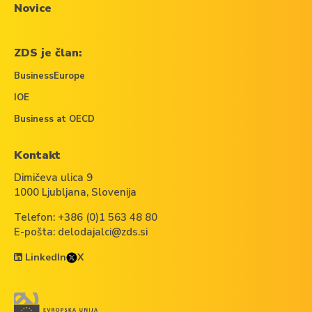
Novice
ZDS je član:
BusinessEurope
IOE
Business at OECD
Kontakt
Dimičeva ulica 9
1000 Ljubljana, Slovenija
Telefon:
+386 (0)1 563 48 80
E-pošta:
delodajalci@zds.si
LinkedIn
X