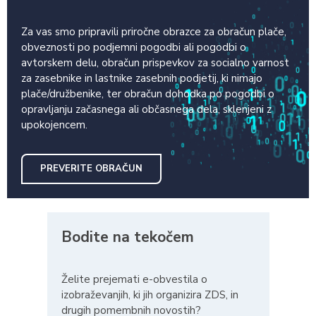
Za vas smo pripravili priročne obrazce za obračun plače,
obveznosti po podjemni pogodbi ali pogodbi o
avtorskem delu, obračun prispevkov za socialno varnost
za zasebnike in lastnike zasebnih podjetij, ki nimajo
plače/družbenike, ter obračun dohodka po pogodbi o
opravljanju začasnega ali občasnega dela, sklenjeni z
upokojencem.
PREVERITE OBRAČUN
Bodite na tekočem
Želite prejemati e-obvestila o
izobraževanjih, ki jih organizira ZDS, in
drugih pomembnih novostih?