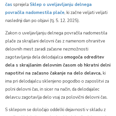
čas
sprejela
Sklep o uveljavljanju delnega
povračila nadomestila plače
, ki začne veljati veljati
naslednji dan po objavi (tj. 5. 12. 2025).
Zakon o uveljavljanju delnega povračila nadomestila
plače za skrajšani delovni čas z namenom ohranitve
delovnih mest zaradi začasne nezmožnosti
zagotavljanja dela delodajalca
omogoča odreditev
dela s skrajšanim delovnim časom ob hkratni delni
napotitvi na začasno čakanje na delo delavca,
ki
ima pri delodajalcu sklenjeno pogodbo o zaposlitvi za
polni delovni čas, in sicer na način, da delodajalec
delavcu zagotavlja delo vsaj za polovični delovni čas.
S sklepom se določajo oddelki dejavnosti v skladu z