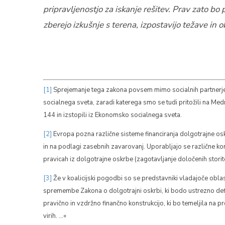
pripravljenostjo za iskanje rešitev. Prav zato bo
zberejo izkušnje s terena, izpostavijo težave in o
[1]
Sprejemanje tega zakona povsem mimo socialnih partnerjev 
socialnega sveta, zaradi katerega smo se tudi pritožili na Med
144 in izstopili iz Ekonomsko socialnega sveta.
[2]
Evropa pozna različne sisteme financiranja dolgotrajne os
in na podlagi zasebnih zavarovanj. Uporabljajo se različne kombi
pravicah iz dolgotrajne oskrbe (zagotavljanje določenih storitev
[3]
Že v koalicijski pogodbi so se predstavniki vladajoče obl
spremembe Zakona o dolgotrajni oskrbi, ki bodo ustrezno definir
pravično in vzdržno finančno konstrukcijo, ki bo temeljila na 
virih. …«