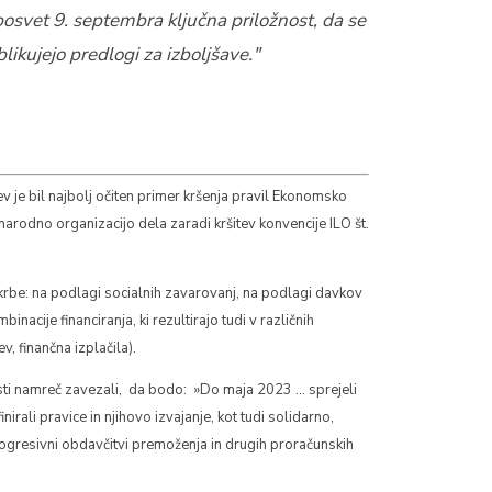
 posvet 9. septembra ključna priložnost, da se
blikujejo predlogi za izboljšave."
je bil najbolj očiten primer kršenja pravil Ekonomsko
narodno organizacijo dela zaradi kršitev konvencije ILO št.
krbe: na podlagi socialnih zavarovanj, na podlagi davkov
nacije financiranja, ki rezultirajo tudi v različnih
, finančna izplačila).
asti namreč zavezali, da bodo: »Do maja 2023 … sprejeli
ali pravice in njihovo izvajanje, kot tudi solidarno,
progresivni obdavčitvi premoženja in drugih proračunskih