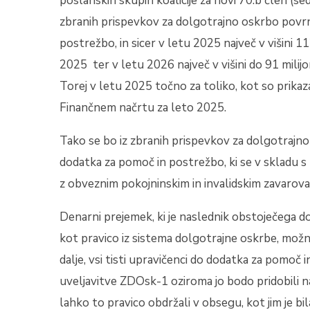
poslanskih skupin koalicije za novi 70.b člen (se
zbranih prispevkov za dolgotrajno oskrbo povrn
postrežbo, in sicer v letu 2025 največ v višini 1
2025 ter v letu 2026 največ v višini do 91 milij
Torej v letu 2025 točno za toliko, kot so prikaz
Finančnem načrtu za leto 2025.
Tako se bo iz zbranih prispevkov za dolgotrajno
dodatka za pomoč in postrežbo, ki se v skladu 
z obveznim pokojninskim in invalidskim zavarov
Denarni prejemek, ki je naslednik obstoječega 
kot pravico iz sistema dolgotrajne oskrbe, možn
dalje, vsi tisti upravičenci do dodatka za pomoč i
uveljavitve ZDOsk-1 oziroma jo bodo pridobili 
lahko to pravico obdržali v obsegu, kot jim je 