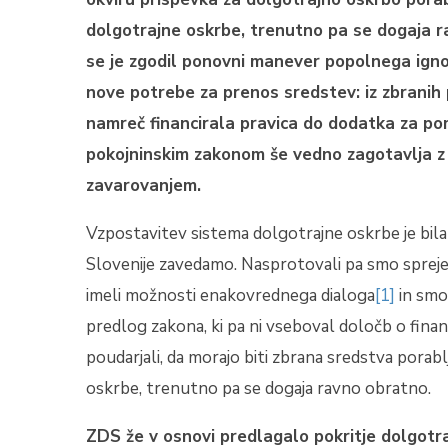
dolgotrajne oskrbe, trenutno pa se dogaja r
se je zgodil ponovni manever popolnega ignor
nove potrebe za prenos sredstev: iz zbranih
namreč financirala pravica do dodatka za pom
pokojninskim zakonom še vedno zagotavlja z 
zavarovanjem.
Vzpostavitev sistema dolgotrajne oskrbe je bila
Slovenije zavedamo. Nasprotovali pa smo spreje
imeli možnosti enakovrednega dialoga
[1]
in smo
predlog zakona, ki pa ni vseboval določb o fina
poudarjali, da morajo biti zbrana sredstva pora
oskrbe, trenutno pa se dogaja ravno obratno.
ZDS že v osnovi predlagalo pokritje dolgotr