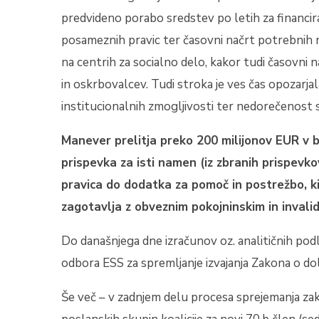
predvideno porabo sredstev po letih za financira
posameznih pravic ter časovni načrt potrebnih
na centrih za socialno delo, kakor tudi časovni n
in oskrbovalcev. Tudi stroka je ves čas opozarja
institucionalnih zmogljivosti ter nedorečenost s
Manever prelitja preko 200 milijonov EUR v b
prispevka za isti namen (iz zbranih prispevko
pravica do dodatka za pomoč in postrežbo, k
zagotavlja z obveznim pokojninskim in inval
Do današnjega dne izračunov oz. analitičnih podl
odbora ESS za spremljanje izvajanja Zakona o dolg
Še več – v zadnjem delu procesa sprejemanja za