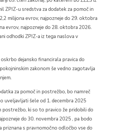
danji 69. člen zakona), po katerem bo ZZZS iz
il ZPIZ-u sredstva za dodatek za pomoč in
12,2 milijona evrov, najpozneje do 29. oktobra
ona evrov, najpozneje do 28. oktobra 2026.
ani odhodki ZPIZ-a iz tega naslova v
 oskrbo dejansko financirala pravica do
s pokojninskim zakonom še vedno zagotavlja
anjem.
dodatka za pomoč in postrežbo, bo namreč
o uveljavljati šele od 1. decembra 2025
n postrežbo, ki so to pravico že pridobili do
najpozneje do 30. novembra 2025 , pa bodo
bila priznana s pravnomočno odločbo vse do