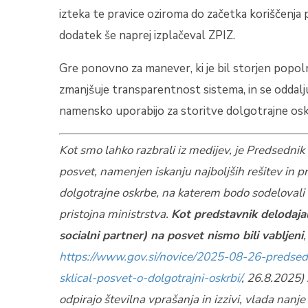
izteka te pravice oziroma do začetka koriščenja 
dodatek še naprej izplačeval ZPIZ.
Gre ponovno za manever, ki je bil storjen popo
zmanjšuje transparentnost sistema, in se oddalju
namensko uporabijo za storitve dolgotrajne osk
Kot smo lahko razbrali iz medijev, je Predsedni
posvet, namenjen iskanju najboljših rešitev in pr
dolgotrajne oskrbe, na katerem bodo sodelovali i
pristojna ministrstva.
Kot predstavnik delodajal
socialni partner) na posvet nismo bili vabljeni
https://www.gov.si/novice/2025-08-26-predsed
sklical-posvet-o-dolgotrajni-oskrbi/
, 26.8.2025) 
odpirajo številna vprašanja in izzivi, vlada nan