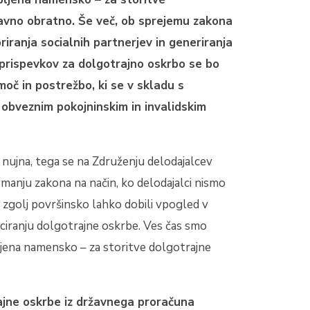
avno obratno. Še več, ob sprejemu zakona
iranja socialnih partnerjev in generiranja
 prispevkov za dolgotrajno oskrbo se bo
oč in postrežbo, ki se v skladu s
obveznim pokojninskim in invalidskim
 nujna, tega se na Združenju delodajalcev
manju zakona na način, ko delodajalci nismo
 zgolj površinsko lahko dobili vpogled v
nciranju dolgotrajne oskrbe. Ves čas smo
bljena namensko – za storitve dolgotrajne
ajne oskrbe iz državnega proračuna