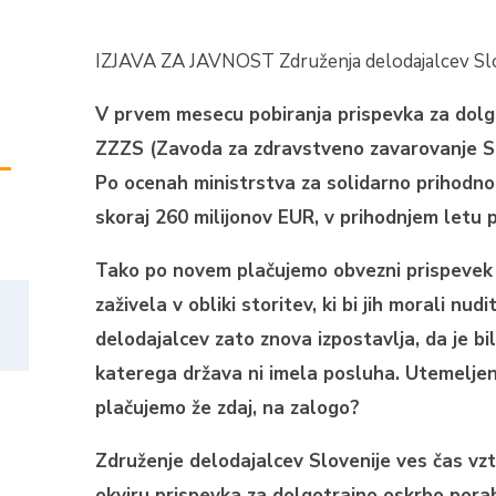
IZJAVA ZA JAVNOST Združenja delodajalcev Slo
V prvem mesecu pobiranja prispevka za dolg
ZZZS (Zavoda za zdravstveno zavarovanje Slo
–
Po ocenah ministrstva za solidarno prihodno
skoraj 260 milijonov EUR, v prihodnjem letu p
Tako po novem plačujemo obvezni prispevek z
zaživela v obliki storitev, ki bi jih morali n
delodajalcev zato znova izpostavlja, da je bi
katerega država ni imela posluha. Utemelje
plačujemo že zdaj, na zalogo?
Združenje delodajalcev Slovenije ves čas vzt
okviru prispevka za dolgotrajno oskrbo pora