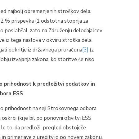
med najbolj obremenjenih stroškov dela.
 2 % prispevka (1 odstotna stopnja za
no poslabšal, zato na Združenju delodajalcev
e iz tega naslova v okviru stroška dela.
ali pokritje iz državnega proračuna
[3]
(z
obju izvajanja zakona, ko storitve še niso
o prihodnost k predložitvi podatkov in
dbora ESS
rno prihodnost na seji Strokovnega odbora
oskrbi (ki je bil po ponovni oživitvi ESS
 le to, da predloži pregled obstoječe
a in primerjave z ureditvijo po novem zakonu,