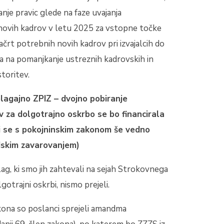
nje pravic glede na faze uvajanja
 novih kadrov v letu 2025 za vstopne točke
ačrt potrebnih novih kadrov pri izvajalcih do
la na pomanjkanje ustreznih kadrovskih in
toritev.
lagajno ZPIZ – dvojno pobiranje
v za dolgotrajno oskrbo se bo financirala
i se s pokojninskim zakonom še vedno
idskim zavarovanjem)
ag, ki smo jih zahtevali na sejah Strokovnega
otrajni oskrbi, nismo prejeli.
kona so poslanci sprejeli amandma