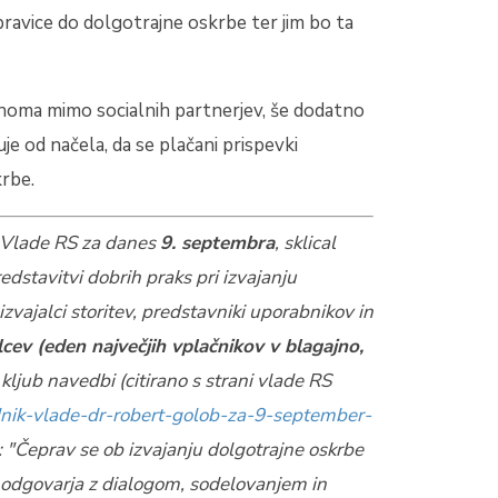
pravice do dolgotrajne oskrbe ter jim bo ta
lnoma mimo socialnih partnerjev, še dodatno
je od načela, da se plačani prispevki
rbe.
k Vlade RS za danes
9. septembra
, sklical
edstavitvi dobrih praks pri izvajanju
zvajalci storitev, predstavniki uporabnikov in
cev (eden največjih vplačnikov v blagajno,
, kljub navedbi (citirano s strani vlade RS
nik-vlade-dr-robert-golob-za-9-september-
: "Čeprav se ob izvajanju dolgotrajne oskrbe
je odgovarja z dialogom, sodelovanjem in