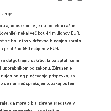
venije
otrajno oskrbo se je na posebni račun
venije) nekaj več kot 44 milijonov EUR.
st se bo letos v državno blagajno zbralo
a približno 650 milijonov EUR.
a dolgotrajno oskrbo, ki pa sploh še ni
uditi uporabnikom po zakonu. Združenje
l nujen odlog plačevanja prispevka, za
no se namreč sprašujemo, zakaj potem
raja, da morajo biti zbrana sredstva v
bljena namensko – za storitve