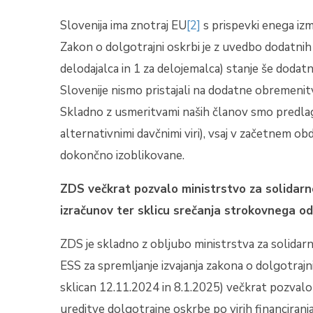
Slovenija ima znotraj EU
[2]
s prispevki enega iz
Zakon o dolgotrajni oskrbi je z uvedbo dodatnih
delodajalca in 1 za delojemalca) stanje še dodat
Slovenije nismo pristajali na dodatne obremenitv
Skladno z usmeritvami naših članov smo predlag
alternativnimi davčnimi viri), vsaj v začetnem obd
dokončno izoblikovane.
ZDS večkrat pozvalo ministrstvo za solidarn
izračunov ter sklicu srečanja strokovnega o
ZDS je skladno z obljubo ministrstva za solida
ESS za spremljanje izvajanja zakona o dolgotrajni 
sklican 12.11.2024 in 8.1.2025) večkrat pozvalo
ureditve dolgotrajne oskrbe po virih financiranj