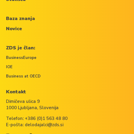
Baza znanja
Novice
ZDS je član:
BusinessEurope
IOE
Business at OECD
Kontakt
Dimičeva ulica 9
1000 Ljubljana, Slovenija
Telefon:
+386 (0)1 563 48 80
E-pošta:
delodajalci@zds.si