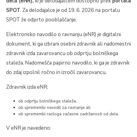
dela (eNR),
ki je delodajalcem dostopno prek
portala
SPOT
. Za delodajalce je od 19. 6. 2026 na portalu
SPOT že odprto pooblaščanje.
Elektronsko navodilo o ravnanju (eNR) je digitalni
dokument, ki ga izbrani osebni zdravnik ali nadomestni
zdravnik izda zavarovancu ob odprtju bolniškega
staleža. Nadomešča papirno navodilo, ki ga je zdravnik
do zdaj izpolnil ročno in izročil zavarovancu.
Zdravnik izda eNR:
ob odprtju bolniškega staleža,
ob spremembi navodil za ravnanje ali
ob spremembi razloga začasne zadržanosti od dela.
V eNR je navedeno: