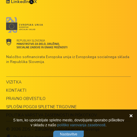
LinkedIn
X
Naložbo sofinancirata Evropska unija iz Evropskega socialnega sklada
in Republika Slovenija.
VIZITKA
KONTAKTI
PRAVNO OBVESTILO
SPLOŠNI POGOJI SPLETNE TRGOVINE
POLITIKA VARSTVA ZASEBNOSTI IN PIŠKOTKOV
S tem, ko uporabljate spletno mesto, dovoljujete uporabo piškotkov
v skladu z našo
politiko varovanja zasebnosti
.
© 2026 ZDS - Združenje Delodajalcev Slovenije
Nastavitve