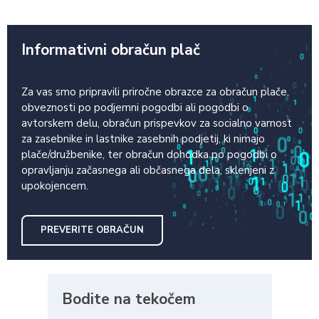
Informativni obračun plač
Za vas smo pripravili priročne obrazce za obračun plače,
obveznosti po podjemni pogodbi ali pogodbi o
avtorskem delu, obračun prispevkov za socialno varnost
za zasebnike in lastnike zasebnih podjetij, ki nimajo
plače/družbenike, ter obračun dohodka po pogodbi o
opravljanju začasnega ali občasnega dela, sklenjeni z
upokojencem.
PREVERITE OBRAČUN
Bodite na tekočem