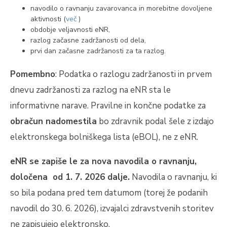
navodilo o ravnanju zavarovanca in morebitne dovoljene
aktivnosti (
več
)
obdobje veljavnosti eNR,
razlog začasne zadržanosti od dela,
prvi dan začasne zadržanosti za ta razlog.
Pomembno
: Podatka o razlogu zadržanosti in prvem
dnevu zadržanosti za razlog na eNR sta le
informativne narave. Pravilne in končne podatke za
obračun nadomestila
bo zdravnik podal šele z izdajo
elektronskega bolniškega lista (eBOL), ne z eNR.
eNR se zapiše le za nova navodila o ravnanju,
določena od 1. 7. 2026 dalje.
Navodila o ravnanju, ki
so bila podana pred tem datumom (torej že podanih
navodil do 30. 6. 2026), izvajalci zdravstvenih storitev
ne zapisujejo elektronsko.