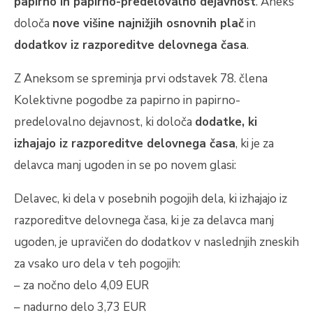
papirno in papirno-predelovalno dejavnost
. Aneks
določa
nove višine najnižjih osnovnih plač
in
dodatkov iz razporeditve delovnega časa
.
Z Aneksom se spreminja prvi odstavek 78. člena
Kolektivne pogodbe za papirno in papirno-
predelovalno dejavnost, ki določa
dodatke, ki
izhajajo iz razporeditve delovnega časa
, ki je za
delavca manj ugoden in se po novem glasi:
Delavec, ki dela v posebnih pogojih dela, ki izhajajo iz
razporeditve delovnega časa, ki je za delavca manj
ugoden, je upravičen do dodatkov v naslednjih zneskih
za vsako uro dela v teh pogojih:
– za nočno delo 4,09 EUR
– nadurno delo 3,73 EUR