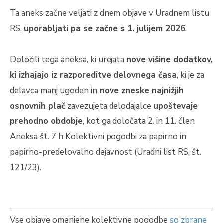
Ta aneks začne veljati z dnem objave v Uradnem listu
RS,
uporabljati pa se začne s 1. julijem 2026
.
Določili tega aneksa, ki urejata
nove višine dodatkov,
ki izhajajo iz razporeditve delovnega časa
, ki je za
delavca manj ugoden in
nove zneske najnižjih
osnovnih plač
zavezujeta delodajalce
upoštevaje
prehodno obdobje
, kot ga določata 2. in 11. člen
Aneksa št. 7 h Kolektivni pogodbi za papirno in
papirno-predelovalno dejavnost (Uradni list RS, št.
121/23).
Vse objave omenjene kolektivne pogodbe
so zbrane