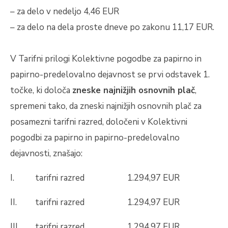
– za delo v nedeljo 4,46 EUR
– za delo na dela proste dneve po zakonu 11,17 EUR.
V Tarifni prilogi Kolektivne pogodbe za papirno in
papirno-predelovalno dejavnost se prvi odstavek 1.
točke, ki določa
zneske najnižjih osnovnih plač
,
spremeni tako, da zneski najnižjih osnovnih plač za
posamezni tarifni razred, določeni v Kolektivni
pogodbi za papirno in papirno-predelovalno
dejavnosti, znašajo:
I.
tarifni razred
1.294,97 EUR
II.
tarifni razred
1.294,97 EUR
III.
tarifni razred
1.294,97 EUR