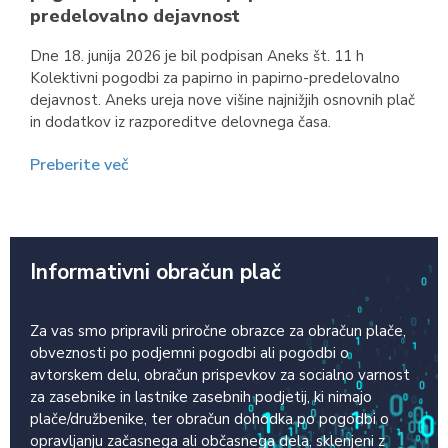
predelovalno dejavnost
Dne 18. junija 2026 je bil podpisan Aneks št. 11 h
Kolektivni pogodbi za papirno in papirno-predelovalno
dejavnost. Aneks ureja nove višine najnižjih osnovnih plač
in dodatkov iz razporeditve delovnega časa.
Preberite več
Informativni obračun plač
Za vas smo pripravili priročne obrazce za obračun plače,
obveznosti po podjemni pogodbi ali pogodbi o
avtorskem delu, obračun prispevkov za socialno varnost
za zasebnike in lastnike zasebnih podjetij, ki nimajo
plače/družbenike, ter obračun dohodka po pogodbi o
opravljanju začasnega ali občasnega dela, sklenjeni z