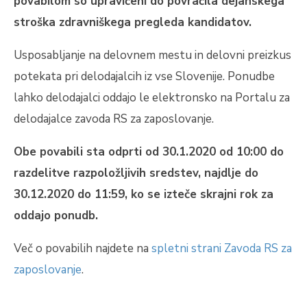
povabilom so upravičeni do povračila dejanskega
stroška zdravniškega pregleda kandidatov.
Usposabljanje na delovnem mestu in delovni preizkus
potekata pri delodajalcih iz vse Slovenije. Ponudbe
lahko delodajalci oddajo le elektronsko na Portalu za
delodajalce zavoda RS za zaposlovanje.
Obe povabili sta odprti od 30.1.2020 od 10:00 do
razdelitve razpoložljivih sredstev, najdlje do
30.12.2020 do 11:59, ko se izteče skrajni rok za
oddajo ponudb.
Več o povabilih najdete na
spletni strani Zavoda RS za
zaposlovanje
.