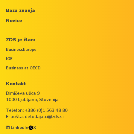
Baza znanja
Novice
ZDS je član:
BusinessEurope
IOE
Business at OECD
Kontakt
Dimičeva ulica 9
1000 Ljubljana, Slovenija
Telefon:
+386 (0)1 563 48 80
E-pošta:
delodajalci@zds.si
LinkedIn
X