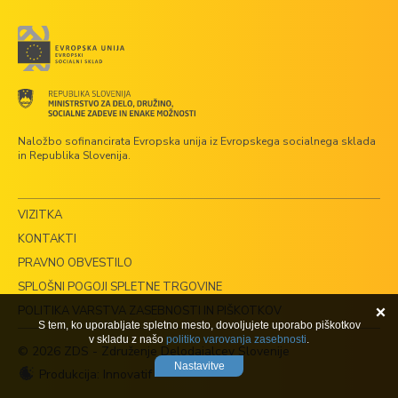
Naložbo sofinancirata Evropska unija iz Evropskega socialnega sklada
in Republika Slovenija.
VIZITKA
KONTAKTI
PRAVNO OBVESTILO
SPLOŠNI POGOJI SPLETNE TRGOVINE
POLITIKA VARSTVA ZASEBNOSTI IN PIŠKOTKOV
S tem, ko uporabljate spletno mesto, dovoljujete uporabo piškotkov
v skladu z našo
politiko varovanja zasebnosti
.
© 2026 ZDS - Združenje Delodajalcev Slovenije
Nastavitve
Produkcija:
Innovatif