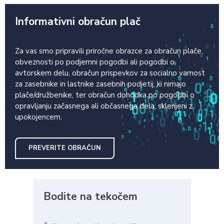
Informativni obračun plač
Za vas smo pripravili priročne obrazce za obračun plače,
obveznosti po podjemni pogodbi ali pogodbi o
avtorskem delu, obračun prispevkov za socialno varnost
za zasebnike in lastnike zasebnih podjetij, ki nimajo
plače/družbenike, ter obračun dohodka po pogodbi o
opravljanju začasnega ali občasnega dela, sklenjeni z
upokojencem.
PREVERITE OBRAČUN
Bodite na tekočem