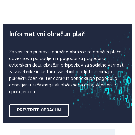
Informativni obračun plač
Za vas smo pripravili priročne obrazce za obračun plače,
obveznosti po podjemni pogodbi ali pogodbi o
avtorskem delu, obračun prispevkov za socialno varnost
za zasebnike in lastnike zasebnih podjetij, ki nimajo
plače/družbenike, ter obračun dohodka po pogodbi o
opravljanju začasnega ali občasnega dela, sklenjeni z
upokojencem.
PREVERITE OBRAČUN