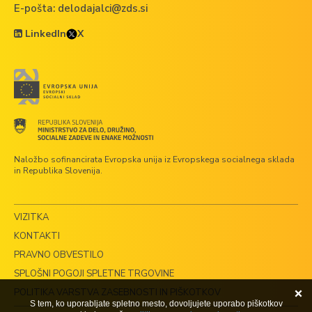
E-pošta:
delodajalci@zds.si
LinkedIn
X
Naložbo sofinancirata Evropska unija iz Evropskega socialnega sklada
in Republika Slovenija.
VIZITKA
KONTAKTI
PRAVNO OBVESTILO
SPLOŠNI POGOJI SPLETNE TRGOVINE
POLITIKA VARSTVA ZASEBNOSTI IN PIŠKOTKOV
S tem, ko uporabljate spletno mesto, dovoljujete uporabo piškotkov