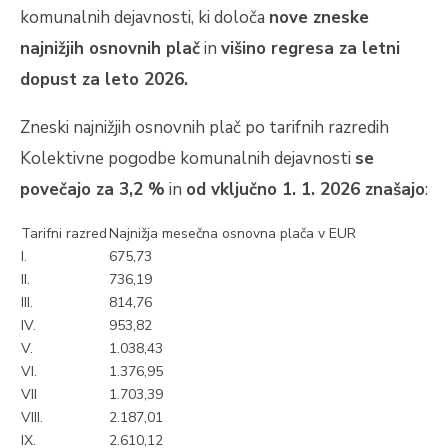
komunalnih dejavnosti, ki določa
nove zneske
najnižjih osnovnih plač
in
višino regresa za letni
dopust za leto 2026.
Zneski najnižjih osnovnih plač po tarifnih razredih
Kolektivne pogodbe komunalnih dejavnosti
se
povečajo za 3,2 %
in
od vključno 1. 1. 2026 znašajo
:
Tarifni razred
Najnižja mesečna osnovna plača v EUR
I.
675,73
II.
736,19
III.
814,76
IV.
953,82
V.
1.038,43
VI.
1.376,95
VII
1.703,39
VIII.
2.187,01
IX.
2.610,12