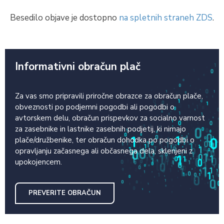
Besedilo objave je dostopno
na spletnih straneh ZDS
.
Informativni obračun plač
Za vas smo pripravili priročne obrazce za obračun plače,
obveznosti po podjemni pogodbi ali pogodbi o
avtorskem delu, obračun prispevkov za socialno varnost
za zasebnike in lastnike zasebnih podjetij, ki nimajo
plače/družbenike, ter obračun dohodka po pogodbi o
opravljanju začasnega ali občasnega dela, sklenjeni z
upokojencem.
PREVERITE OBRAČUN