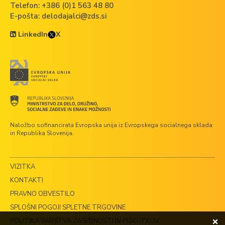
Telefon:
+386 (0)1 563 48 80
E-pošta:
delodajalci@zds.si
LinkedIn
X
Naložbo sofinancirata Evropska unija iz Evropskega socialnega sklada
in Republika Slovenija.
VIZITKA
KONTAKTI
PRAVNO OBVESTILO
SPLOŠNI POGOJI SPLETNE TRGOVINE
POLITIKA VARSTVA ZASEBNOSTI IN PIŠKOTKOV