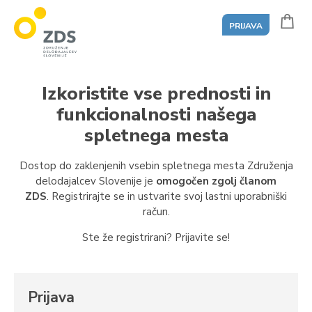
PRIJAVA
ZDS
Izkoristite vse prednosti in
funkcionalnosti našega
spletnega mesta
Dostop do zaklenjenih vsebin spletnega mesta Združenja
delodajalcev Slovenije je
omogočen zgolj članom
ZDS
. Registrirajte se in ustvarite svoj lastni uporabniški
račun.
Ste že registrirani? Prijavite se!
Prijava