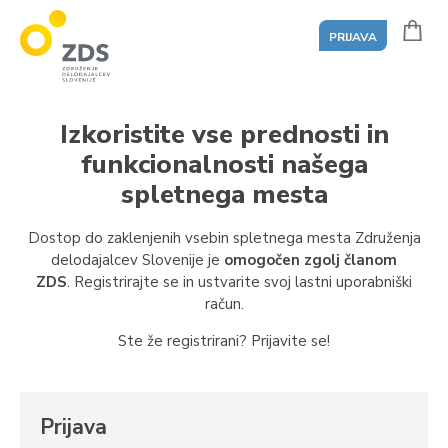
PRIJAVA
ZDS
Izkoristite vse prednosti in
funkcionalnosti našega
spletnega mesta
Dostop do zaklenjenih vsebin spletnega mesta Združenja
delodajalcev Slovenije je
omogočen zgolj članom
ZDS
. Registrirajte se in ustvarite svoj lastni uporabniški
račun.
Ste že registrirani? Prijavite se!
Prijava