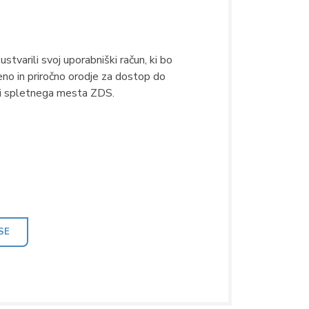
ustvarili svoj uporabniški račun, ki bo
no in priročno orodje za dostop do
ti spletnega mesta ZDS.
SE