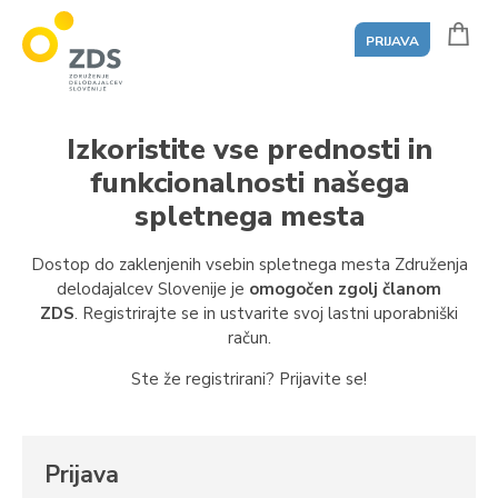
PRIJAVA
ZDS
Izkoristite vse prednosti in
funkcionalnosti našega
spletnega mesta
Dostop do zaklenjenih vsebin spletnega mesta Združenja
delodajalcev Slovenije je
omogočen zgolj članom
ZDS
. Registrirajte se in ustvarite svoj lastni uporabniški
račun.
Ste že registrirani? Prijavite se!
Prijava