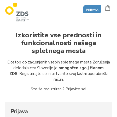
PRIJAVA
ZDS
Izkoristite vse prednosti in
funkcionalnosti našega
spletnega mesta
Dostop do zaklenjenih vsebin spletnega mesta Združenja
delodajalcev Slovenije je
omogočen zgolj članom
ZDS
. Registrirajte se in ustvarite svoj lastni uporabniški
račun.
Ste že registrirani? Prijavite se!
Prijava