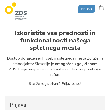
PRIJAVA
ZDS
Izkoristite vse prednosti in
funkcionalnosti našega
spletnega mesta
Dostop do zaklenjenih vsebin spletnega mesta Združenja
delodajalcev Slovenije je
omogočen zgolj članom
ZDS
. Registrirajte se in ustvarite svoj lastni uporabniški
račun.
Ste že registrirani? Prijavite se!
Prijava