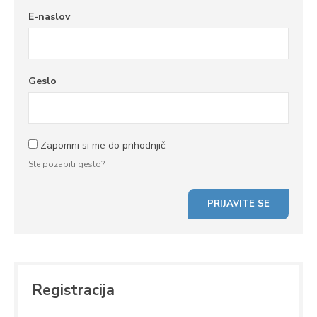
E-naslov
Geslo
Zapomni si me do prihodnjič
Ste pozabili geslo?
Registracija