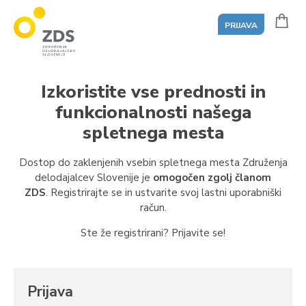
PRIJAVA
ZDS
Izkoristite vse prednosti in
funkcionalnosti našega
spletnega mesta
Dostop do zaklenjenih vsebin spletnega mesta Združenja
delodajalcev Slovenije je
omogočen zgolj članom
ZDS
. Registrirajte se in ustvarite svoj lastni uporabniški
račun.
Ste že registrirani? Prijavite se!
Prijava