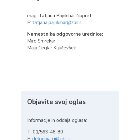
mag. Tatjana Pajnkihar Napret
E:
tatjana.pajnkihar@zds.si
Namestnika odgovorne urednice:
Miro Smrekar
Maja Ceglar Ključevšek
Objavite svoj oglas
Informacije in oddaja oglasa:
T: 01/563-48-80
E:
delodajalci@zds.si