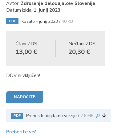
Avtor:
Združenje delodajalcev Slovenije
Datum izida:
1. junij 2023
Kazalo - junij 2023 /
40 KB
PDF
Člani ZDS
Nečlani ZDS
13,00 €
20,30 €
DDV ni vključen!
NAROČITE
Prenesite digitalno verzijo /
2,6 MB
PDF
Preberite več