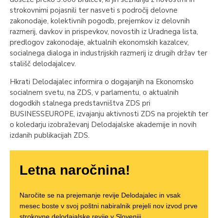
strokovnimi pojasnili ter nasveti s področij delovne
zakonodaje, kolektivnih pogodb, prejemkov iz delovnih
razmerij, davkov in prispevkov, novostih iz Uradnega lista,
predlogov zakonodaje, aktualnih ekonomskih kazalcev,
socialnega dialoga in industrijskih razmerij iz drugih držav ter
stališč delodajalcev.
Hkrati Delodajalec informira o dogajanjih na Ekonomsko
socialnem svetu, na ZDS, v parlamentu, o aktualnih
dogodkih stalnega predstavništva ZDS pri
BUSINESSEUROPE, izvajanju aktivnosti ZDS na projektih ter
o koledarju izobraževanj Delodajalske akademije in novih
izdanih publikacijah ZDS.
Letna naročnina!
Naročite se na prejemanje revije Delodajalec in vsak
mesec boste v svoj poštni nabiralnik prejeli nov izvod prve
strokovne delodajalske revije v Sloveniji.