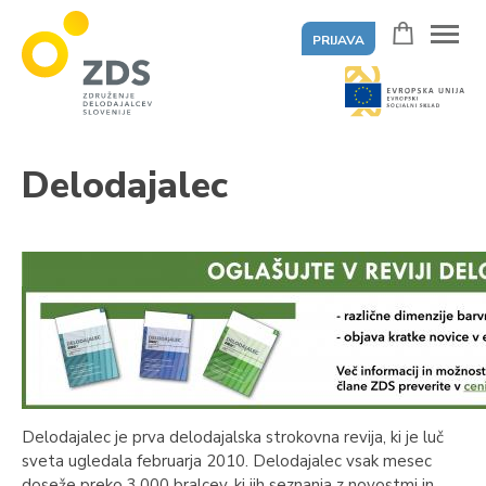
PRIJAVA
ZDS
Delodajalec
Delodajalec je prva delodajalska strokovna revija, ki je luč
sveta ugledala februarja 2010. Delodajalec vsak mesec
doseže preko 3.000 bralcev, ki jih seznanja z novostmi in