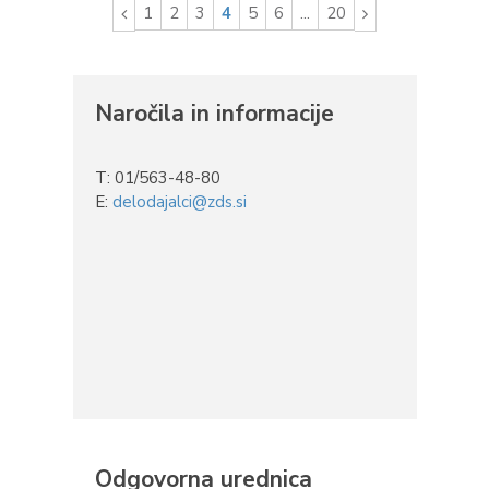
1
2
3
4
5
6
...
20
Naročila in informacije
T: 01/563-48-80
E:
delodajalci@zds.si
Odgovorna urednica