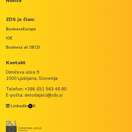
Novice
ZDS je član:
BusinessEurope
IOE
Business at OECD
Kontakt
Dimičeva ulica 9
1000 Ljubljana, Slovenija
Telefon:
+386 (0)1 563 48 80
E-pošta:
delodajalci@zds.si
LinkedIn
X