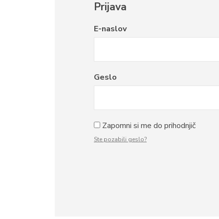
Prijava
E-naslov
Geslo
Zapomni si me do prihodnjič
Ste pozabili geslo?