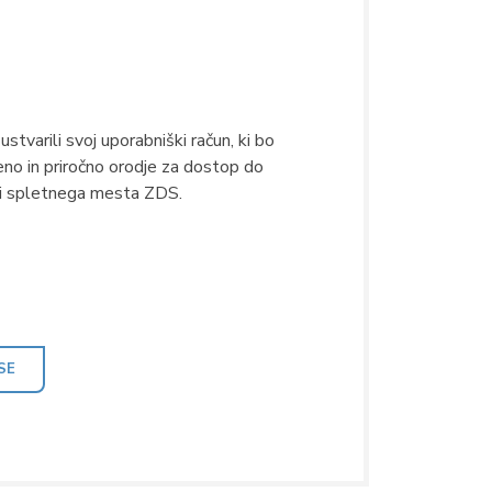
ustvarili svoj uporabniški račun, ki bo
no in priročno orodje za dostop do
ti spletnega mesta ZDS.
SE