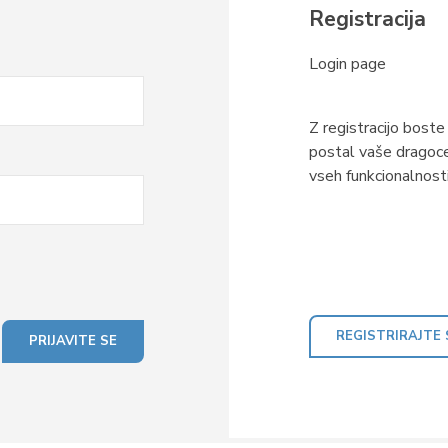
Registracija
Login page
Z registracijo boste 
postal vaše dragoce
vseh funkcionalnos
REGISTRIRAJTE 