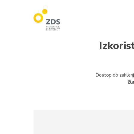
ZDS
Izkoris
Dostop do zaklenj
čl